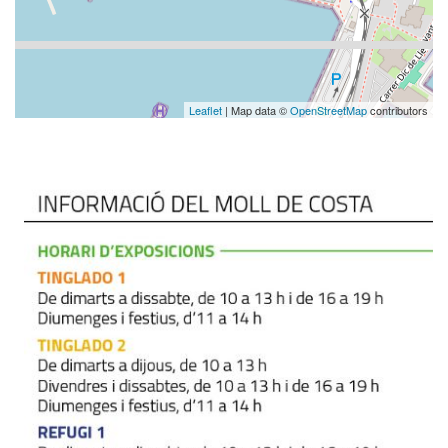
Leaflet
| Map data ©
OpenStreetMap
contributors