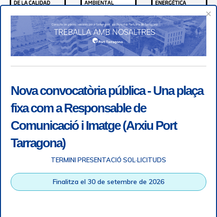
×
Nova convocatòria pública - Una plaça
fixa com a Responsable de
Comunicació i Imatge (Arxiu Port
Tarragona)
TERMINI PRESENTACIÓ SOL·LICITUDS
Accessibilitat
|
Nota legal
|
Info RGPD
|
Informació de
Finalitza el 30 de setembre de 2026
gravació telefònica
|
SGSI
|
Login
|
Desconnectar
Autoritat Portuària de Tarragona © Tots els drets reservats |
Disseny Web Responsive
| HTML 5 | CSS 3 | WCAG 2 i WW3C