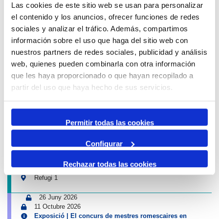
Las cookies de este sitio web se usan para personalizar
Avís de circulació
el contenido y los anuncios, ofrecer funciones de redes
12 Agost 2026
sociales y analizar el tráfico. Además, compartimos
13 Agost 2026
información sobre el uso que haga del sitio web con
16:00
01:00
-
nuestros partners de redes sociales, publicidad y análisis
Tancament accés Km 0| Eclipsi solar
Km 0
web, quienes pueden combinarla con otra información
Propers esdeveniments Port i Ciutat
que les haya proporcionado o que hayan recopilado a
partir del uso que haya hecho de sus servicios.
4 Juliol 2026
13 Setembre 2026
Exposició | Biennal d'Art contemporani gastronòmic de
Cambrils
Permitir todas las cookies
Tinglado 2
Configurar
10 Juliol 2026
23 Agost 2026
Rechazar todas las cookies
Exposició | Boscos. Cartografies del temps i del gest
Refugi 1
26 Juny 2026
11 Octubre 2026
Exposició | El concurs de mestres romescaires en