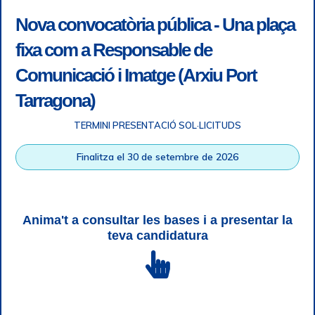
Nova convocatòria pública - Una plaça
fixa com a Responsable de
Comunicació i Imatge (Arxiu Port
Tarragona)
TERMINI PRESENTACIÓ SOL·LICITUDS
Accessibilitat
|
Nota legal
|
Info RGPD
|
Informació de
Finalitza el 30 de setembre de 2026
gravació telefònica
|
SGSI
|
Login
|
Desconnectar
Autoritat Portuària de Tarragona © Tots els drets reservats |
Disseny Web Responsive
| HTML 5 | CSS 3 | WCAG 2 i WW3C
Anima't a consultar les bases i a presentar la
teva candidatura