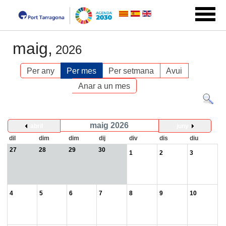
maig,
2026
Per any
Per mes
Per setmana
Avui
Anar a un mes
maig 2026
abril
juny
dil
dim
dim
dij
div
dis
diu
27
28
29
30
1
2
3
4
5
6
7
8
9
10