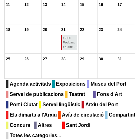
11
12
13
14
15
16
17
18
19
20
21
22
23
24
19:00
Pòdcast
en dire ...
25
26
27
28
29
30
31
Agenda activitats
Exposicions
Museu del Port
Servei de publicacions
Teatret
Fons d'Art
Port i Ciutat
Servei lingüístic
Arxiu del Port
Els dimarts a l'Arxiu
Avís de circulació
Compartint
Concurs
Altres
Sant Jordi
Totes les categories...