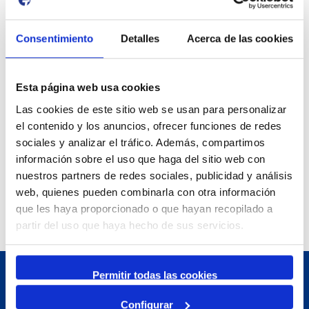
1 abril 2026
31 Agost 2026
Consentimiento
Detalles
Acerca de las cookies
Exposició | La peça blava, Sextant
Museu del Port
25 Juny 2026
Esta página web usa cookies
23 Agost 2026
Exposició | Manipulació latent
Las cookies de este sitio web se usan para personalizar
Refugi 1
el contenido y los anuncios, ofrecer funciones de redes
sociales y analizar el tráfico. Además, compartimos
7 Juliol 2026
información sobre el uso que haga del sitio web con
7 Octubre 2026
Inscripcions a PortAutors/es 2026
nuestros partners de redes sociales, publicidad y análisis
El Teatret
web, quienes pueden combinarla con otra información
que les haya proporcionado o que hayan recopilado a
partir del uso que haya hecho de sus servicios.
Permitir todas las cookies
Configurar