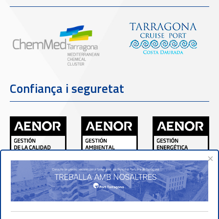
Confiança i seguretat
×