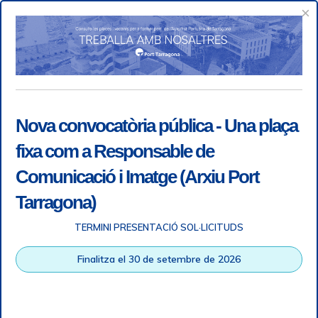
×
Nova convocatòria pública - Una plaça
fixa com a Responsable de
Comunicació i Imatge (Arxiu Port
Tarragona)
TERMINI PRESENTACIÓ SOL·LICITUDS
Accessibility
|
Legal note
|
+ info RGPD
|
Information of
Finalitza el 30 de setembre de 2026
telephone recordings
|
SGSI
|
Login
Tarragona Port Authority © All rights reserved |
Responsive
Web design
| HTML 5 | CSS 3 | WCAG 2 i WW3C