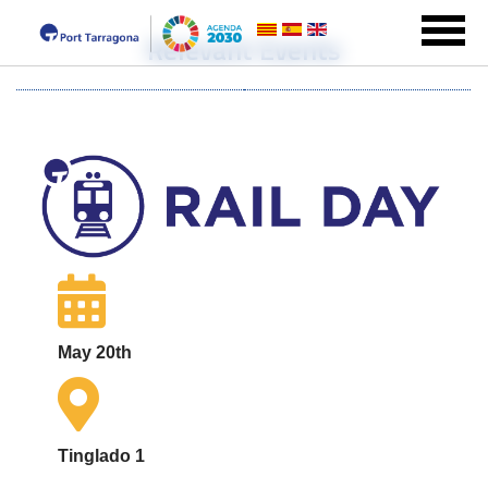
Relevant Events
May 20th
Tinglado 1