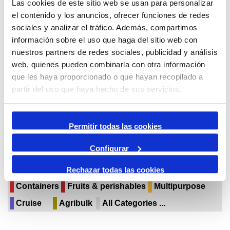
Las cookies de este sitio web se usan para personalizar
April,
2026
el contenido y los anuncios, ofrecer funciones de redes
sociales y analizar el tráfico. Además, compartimos
información sobre el uso que haga del sitio web con
By Month
nuestros partners de redes sociales, publicidad y análisis
Jump to month
web, quienes pueden combinarla con otra información
que les haya proporcionado o que hayan recopilado a
March
partir del uso que haya hecho de sus servicios.
April 2026
May
Permitir todas las cookies
Configurar
Events
Solid bulk
Liquid bulk
Paper & pulp forest
Breakbulk & Project cargo
Rechazar todas las cookies
Containers
Fruits & perishables
Multipurpose
Cruise
Agribulk
All Categories ...