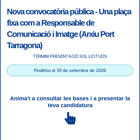
Nova convocatòria pública - Una plaça
fixa com a Responsable de
Comunicació i Imatge (Arxiu Port
Tarragona)
TERMINI PRESENTACIÓ SOL·LICITUDS
Accessibility
|
Legal note
|
+ info RGPD
|
Information of
Finalitza el 30 de setembre de 2026
telephone recordings
|
SGSI
|
Login
Tarragona Port Authority © All rights reserved |
Responsive
Web design
| HTML 5 | CSS 3 | WCAG 2 i WW3C
Anima't a consultar les bases i a presentar la
teva candidatura