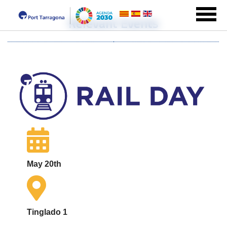
Relevant Events
May 20th
Tinglado 1