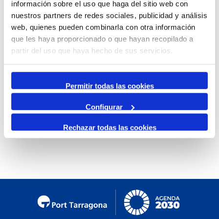
información sobre el uso que haga del sitio web con
By Month
nuestros partners de redes sociales, publicidad y análisis
web, quienes pueden combinarla con otra información
Jump to month
que les haya proporcionado o que hayan recopilado a
partir del uso que haya hecho de sus servicios.
Preceding Day
Wednesday, 19. February 2025
Following Day
Permitir todas las cookies
Configurar
No events were found
Rechazar todas las cookies