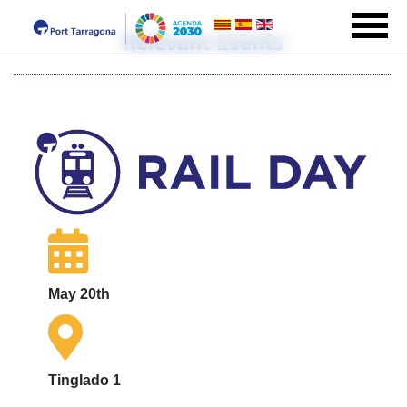
Relevant Events
May 20th
Tinglado 1