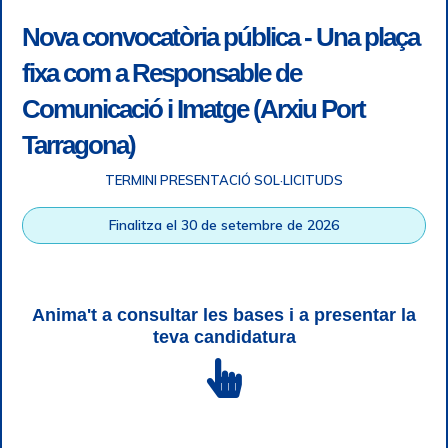
Nova convocatòria pública - Una plaça
fixa com a Responsable de
Comunicació i Imatge (Arxiu Port
Tarragona)
TERMINI PRESENTACIÓ SOL·LICITUDS
Accessibility
|
Legal note
|
+ info RGPD
|
Information of
Finalitza el 30 de setembre de 2026
telephone recordings
|
SGSI
|
Login
Tarragona Port Authority © All rights reserved |
Responsive
Web design
| HTML 5 | CSS 3 | WCAG 2 i WW3C
Anima't a consultar les bases i a presentar la
teva candidatura