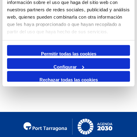
información sobre el uso que haga del sitio web con
By Month
nuestros partners de redes sociales, publicidad y análisis
web, quienes pueden combinarla con otra información
Jump to month
que les haya proporcionado o que hayan recopilado a
partir del uso que haya hecho de sus servicios.
Preceding Day
Friday, 31. January 2025
Following Day
Permitir todas las cookies
Configurar
No events were found
Rechazar todas las cookies