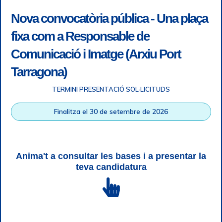
Nova convocatòria pública - Una plaça
fixa com a Responsable de
Comunicació i Imatge (Arxiu Port
Tarragona)
TERMINI PRESENTACIÓ SOL·LICITUDS
Accessibility
|
Legal note
|
+ info RGPD
|
Information of
Finalitza el 30 de setembre de 2026
telephone recordings
|
SGSI
|
Login
Tarragona Port Authority © All rights reserved |
Responsive
Web design
| HTML 5 | CSS 3 | WCAG 2 i WW3C
Anima't a consultar les bases i a presentar la
teva candidatura