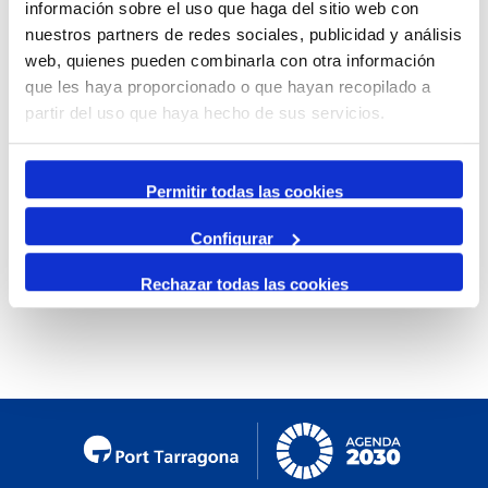
información sobre el uso que haga del sitio web con
By Month
nuestros partners de redes sociales, publicidad y análisis
web, quienes pueden combinarla con otra información
Jump to month
que les haya proporcionado o que hayan recopilado a
partir del uso que haya hecho de sus servicios.
Preceding Day
Monday, 13. January 2025
Following Day
Permitir todas las cookies
Configurar
No events were found
Rechazar todas las cookies