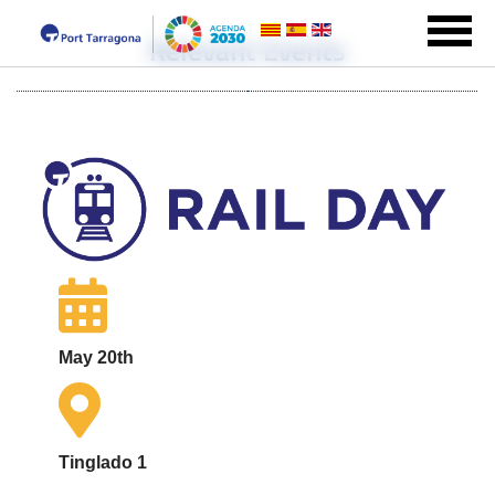
Relevant Events
May 20th
Tinglado 1