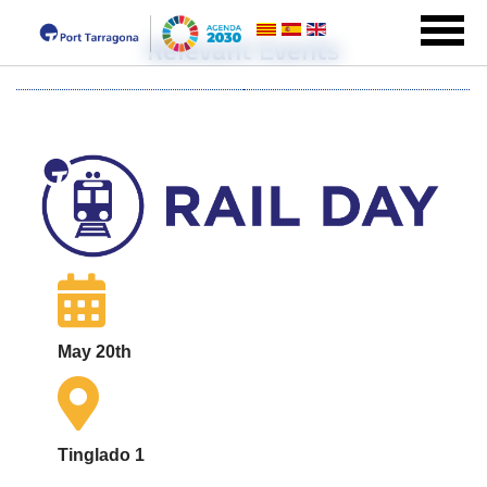
Relevant Events
May 20th
Tinglado 1