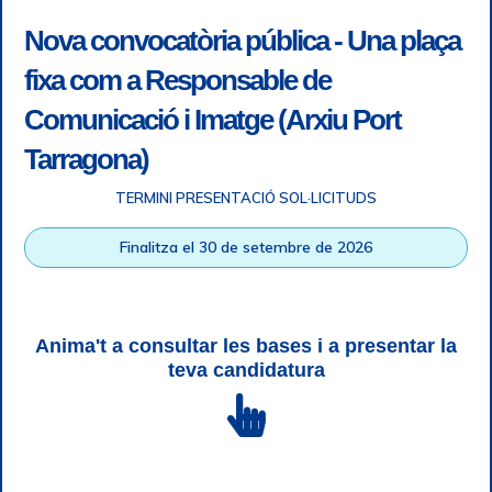
Nova convocatòria pública - Una plaça
fixa com a Responsable de
Comunicació i Imatge (Arxiu Port
Tarragona)
TERMINI PRESENTACIÓ SOL·LICITUDS
Accessibility
|
Legal note
|
+ info RGPD
|
Information of
Finalitza el 30 de setembre de 2026
telephone recordings
|
SGSI
|
Login
Tarragona Port Authority © All rights reserved |
Responsive
Web design
| HTML 5 | CSS 3 | WCAG 2 i WW3C
Anima't a consultar les bases i a presentar la
teva candidatura