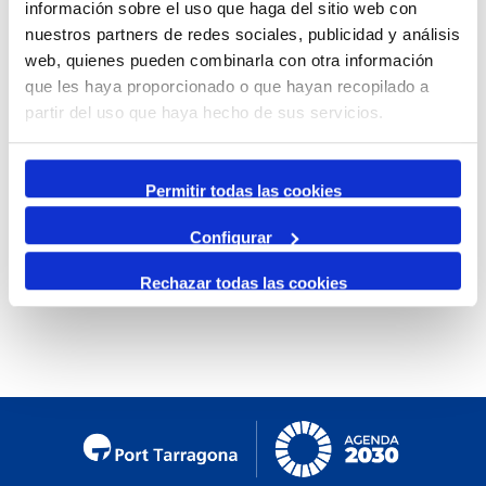
información sobre el uso que haga del sitio web con
By Month
nuestros partners de redes sociales, publicidad y análisis
web, quienes pueden combinarla con otra información
Jump to month
que les haya proporcionado o que hayan recopilado a
partir del uso que haya hecho de sus servicios.
Preceding Day
Friday, 10. January 2025
Following Day
Permitir todas las cookies
Configurar
No events were found
Rechazar todas las cookies