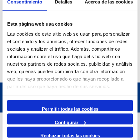
Consentimiento
Detalles
Acerca de las cookies
Exposició | La peça blava, Sextant
Museu del Port
25 June 2026
23 August 2026
Esta página web usa cookies
Exposició | Manipulació latent
Las cookies de este sitio web se usan para personalizar
Refugi 1
el contenido y los anuncios, ofrecer funciones de redes
7 July 2026
7 October 2026
sociales y analizar el tráfico. Además, compartimos
Inscripcions a PortAutors/es 2026
información sobre el uso que haga del sitio web con
El Teatret
nuestros partners de redes sociales, publicidad y análisis
web, quienes pueden combinarla con otra información
que les haya proporcionado o que hayan recopilado a
partir del uso que haya hecho de sus servicios.
Permitir todas las cookies
Contact
Configurar
Rechazar todas las cookies