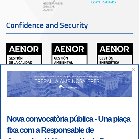
Confidence and Security
×
Nova convocatòria pública - Una plaça
fixa com a Responsable de