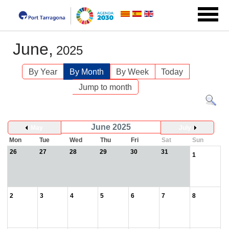
June,
2025
By Year
By Month
By Week
Today
Jump to month
June 2025
May
July
Mon
Tue
Wed
Thu
Fri
Sat
Sun
26
27
28
29
30
31
1
2
3
4
5
6
7
8