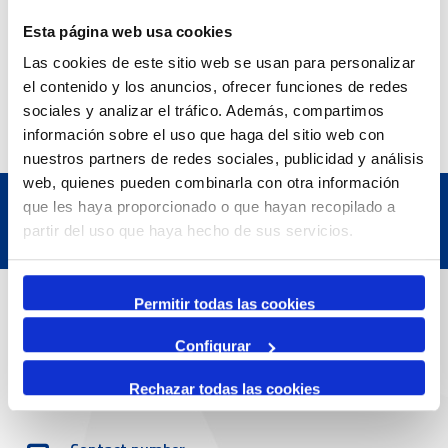
Exposició | Manipulació latent
Refugi 1
Esta página web usa cookies
7 July 2026
7 October 2026
Las cookies de este sitio web se usan para personalizar
Inscripcions a PortAutors/es 2026
el contenido y los anuncios, ofrecer funciones de redes
El Teatret
sociales y analizar el tráfico. Además, compartimos
información sobre el uso que haga del sitio web con
nuestros partners de redes sociales, publicidad y análisis
web, quienes pueden combinarla con otra información
que les haya proporcionado o que hayan recopilado a
partir del uso que haya hecho de sus servicios.
Contact
Permitir todas las cookies
Configurar
Adreça
Rechazar todas las cookies
Passeig de l'Escullera s/n, 43004 Tarragona