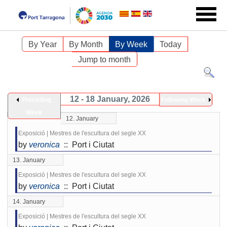
By Year
By Month
By Week
Today
Jump to month
12 - 18 January, 2026
Preceding
Following Week
Week
12. January
Exposició | Mestres de l'escultura del segle XX
by
veronica
:: Port i Ciutat
13. January
Exposició | Mestres de l'escultura del segle XX
by
veronica
:: Port i Ciutat
14. January
Exposició | Mestres de l'escultura del segle XX