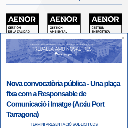
×
Nova convocatòria pública - Una plaça
fixa com a Responsable de
Comunicació i Imatge (Arxiu Port
Tarragona)
TERMINI PRESENTACIÓ SOL·LICITUDS