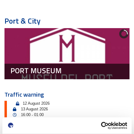
Port & City
PORT MUSEUM
Traffic warning
12 August 2026
13 August 2026
16:00
01:00
-
Tancament accés Km 0| Eclipsi solar
Km 0