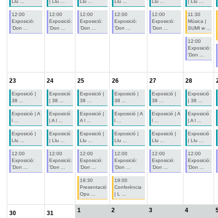
Llu ...
| Llu ...
Llu ...
Llu ...
Llu ...
| Llu ...
12:00
12:00
12:00
12:00
12:00
11:30
Exposició:
Exposició:
Exposició:
Exposició:
Exposició:
Música |
'Don ...
'Don ...
'Don ...
'Don ...
'Don ...
SUMI w ...
12:00
Exposició:
'Don ...
23
24
25
26
27
28
Exposició |
Exposició
Exposició |
Exposició |
Exposició |
Exposició
38 ...
| 38 ...
38 ...
38 ...
38 ...
| 38 ...
Exposició | A
Exposició
Exposició |
Exposició | A
Exposició | A
Exposició
l ...
| A l ...
A l ...
l ...
l ...
| A l ...
Exposició |
Exposició
Exposició |
Exposició |
Exposició |
Exposició
Llu ...
| Llu ...
Llu ...
Llu ...
Llu ...
| Llu ...
12:00
12:00
12:00
12:00
12:00
12:00
Exposició:
Exposició:
Exposició:
Exposició:
Exposició:
Exposició:
'Don ...
'Don ...
'Don ...
'Don ...
'Don ...
'Don ...
19:30
19:00
Presentació
Conferència
Opu ...
| L ...
1
2
3
4
30
31