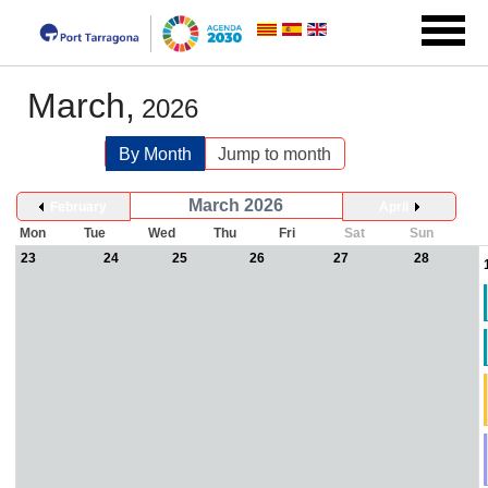
March,
2026
By Month
Jump to month
March 2026
February
April
Mon
Tue
Wed
Thu
Fri
Sat
Sun
23
24
25
26
27
28