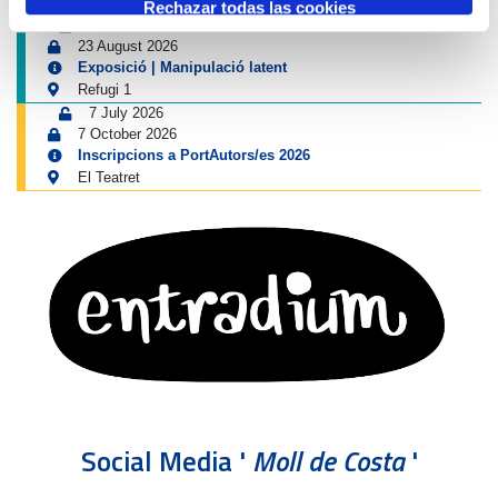
Museu del Port
Rechazar todas las cookies
25 June 2026
23 August 2026
Exposició | Manipulació latent
Refugi 1
7 July 2026
7 October 2026
Inscripcions a PortAutors/es 2026
El Teatret
Social Media '
Moll de Costa
'