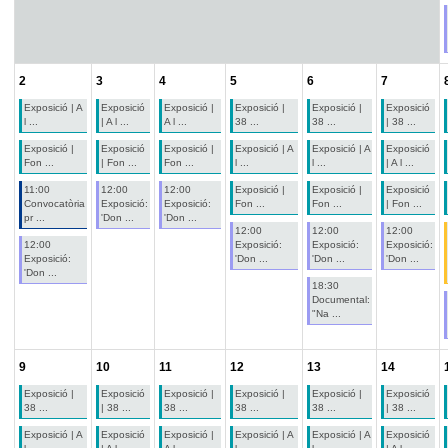
2
3
4
5
6
7
Exposició | A
Exposició
Exposició |
Exposició |
Exposició |
Exposició
l ...
| A l ...
A l ...
38 ...
38 ...
| 38 ...
Exposició |
Exposició
Exposició |
Exposició | A
Exposició | A
Exposició
Fon ...
| Fon ...
Fon ...
l ...
l ...
| A l ...
11:00
12:00
12:00
Exposició |
Exposició |
Exposició
Convocatòria
Exposició:
Exposició:
Fon ...
Fon ...
| Fon ...
pr ...
'Don ...
'Don ...
12:00
12:00
12:00
12:00
Exposició:
Exposició:
Exposició:
Exposició:
'Don ...
'Don ...
'Don ...
'Don ...
18:30
Documental:
"Na ...
9
10
11
12
13
14
Exposició |
Exposició
Exposició |
Exposició |
Exposició |
Exposició
38 ...
| 38 ...
38 ...
38 ...
38 ...
| 38 ...
Exposició | A
Exposició
Exposició |
Exposició | A
Exposició | A
Exposició