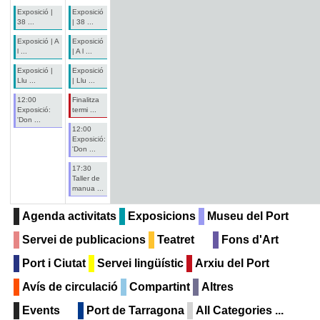
Exposició |
Exposició
38 ...
| 38 ...
Exposició | A
Exposició
l ...
| A l ...
Exposició |
Exposició
Llu ...
| Llu ...
12:00
Finalitza
Exposició:
termi ...
'Don ...
12:00
Exposició:
'Don ...
17:30
Taller de
manua ...
Agenda activitats
Exposicions
Museu del Port
Servei de publicacions
Teatret
Fons d'Art
Port i Ciutat
Servei lingüístic
Arxiu del Port
Avís de circulació
Compartint
Altres
Events
Port de Tarragona
All Categories ...