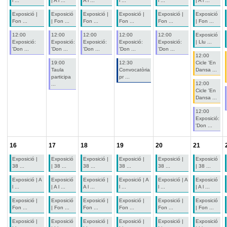
l ...
| A l ...
A l ...
l ...
l ...
| A l ...
Exposició |
Exposició
Exposició |
Exposició |
Exposició |
Exposició
Fon ...
| Fon ...
Fon ...
Fon ...
Fon ...
| Fon ...
12:00
12:00
12:00
12:00
12:00
Exposició
Exposició:
Exposició:
Exposició:
Exposició:
Exposició:
| Llu ...
'Don ...
'Don ...
'Don ...
'Don ...
'Don ...
12:00
19:00
12:30
Cicle 'En
Taula
Convocatòria
Dansa ...
participa
pr ...
12:00
...
Cicle 'En
Dansa ...
12:00
Exposició:
'Don ...
16
17
18
19
20
21
Exposició |
Exposició
Exposició |
Exposició |
Exposició |
Exposició
38 ...
| 38 ...
38 ...
38 ...
38 ...
| 38 ...
Exposició | A
Exposició
Exposició |
Exposició | A
Exposició | A
Exposició
l ...
| A l ...
A l ...
l ...
l ...
| A l ...
Exposició |
Exposició
Exposició |
Exposició |
Exposició |
Exposició
Fon ...
| Fon ...
Fon ...
Fon ...
Fon ...
| Fon ...
Exposició |
Exposició
Exposició |
Exposició |
Exposició |
Exposició