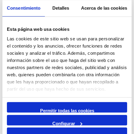
Next cultural events of Port & City
Consentimiento
Detalles
Acerca de las cookies
4 July 2026
13 September 2026
Exposició | Biennal d'Art contemporani gastronòmic de
Cambrils
Esta página web usa cookies
Tinglado 2
Las cookies de este sitio web se usan para personalizar
10 July 2026
el contenido y los anuncios, ofrecer funciones de redes
23 August 2026
Exposició | Boscos. Cartografies del temps i del gest
sociales y analizar el tráfico. Además, compartimos
Refugi 1
información sobre el uso que haga del sitio web con
26 June 2026
nuestros partners de redes sociales, publicidad y análisis
11 October 2026
web, quienes pueden combinarla con otra información
Exposició | El concurs de mestres romescaires en
imatges
que les haya proporcionado o que hayan recopilado a
Museu del Port
partir del uso que haya hecho de sus servicios.
25 June 2026
23 August 2026
Exposició | Històries d'amistat
Permitir todas las cookies
Refugi 1
1 April 2026
31 August 2026
Configurar
Exposició | La peça blava, Sextant