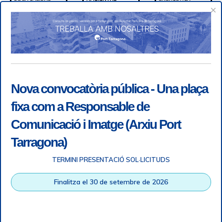
×
Nova convocatòria pública - Una plaça
fixa com a Responsable de
Comunicació i Imatge (Arxiu Port
Tarragona)
TERMINI PRESENTACIÓ SOL·LICITUDS
Accessibility
|
Legal note
|
+ info RGPD
|
Information of
Finalitza el 30 de setembre de 2026
telephone recordings
|
SGSI
|
Login
Tarragona Port Authority © All rights reserved |
Responsive
Web design
| HTML 5 | CSS 3 | WCAG 2 i WW3C