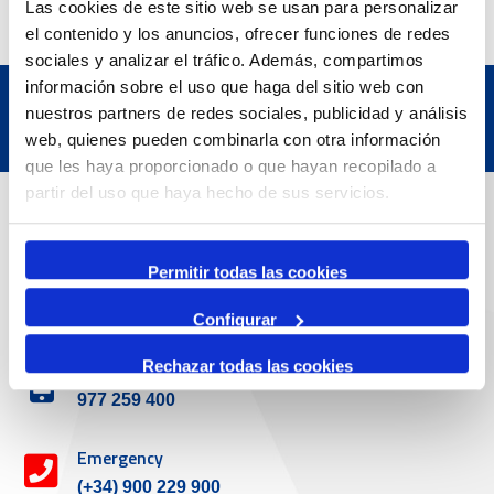
Las cookies de este sitio web se usan para personalizar
el contenido y los anuncios, ofrecer funciones de redes
sociales y analizar el tráfico. Además, compartimos
información sobre el uso que haga del sitio web con
nuestros partners de redes sociales, publicidad y análisis
web, quienes pueden combinarla con otra información
que les haya proporcionado o que hayan recopilado a
partir del uso que haya hecho de sus servicios.
Contact
Permitir todas las cookies
Adreça
Passeig de l'Escullera s/n, 43004 Tarragona
Configurar
Rechazar todas las cookies
Contact number
977 259 400
Emergency
(+34) 900 229 900