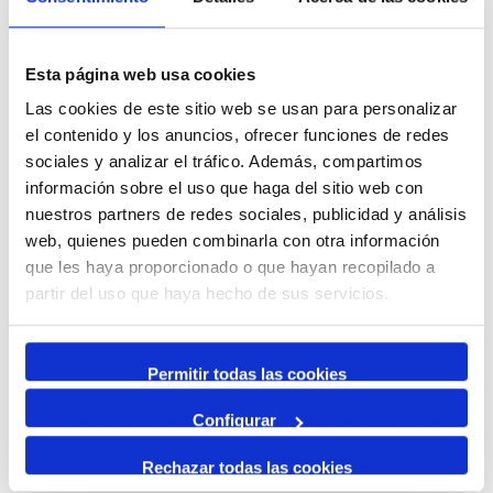
Esta página web usa cookies
El Port de Tarragona embarca
Las cookies de este sitio web se usan para personalizar
dos iots de grans dimensions
el contenido y los anuncios, ofrecer funciones de redes
destinació a Dubai
sociales y analizar el tráfico. Además, compartimos
información sobre el uso que haga del sitio web con
nuestros partners de redes sociales, publicidad y análisis
03 DEC, 2024
web, quienes pueden combinarla con otra información
que les haya proporcionado o que hayan recopilado a
partir del uso que haya hecho de sus servicios.
Permitir todas las cookies
Configurar
Rechazar todas las cookies