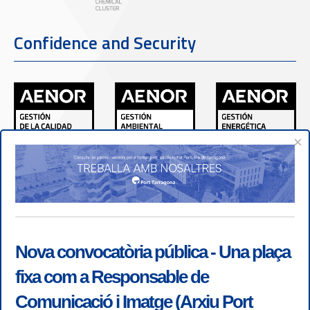
Confidence and Security
×
Nova convocatòria pública - Una plaça
fixa com a Responsable de
Comunicació i Imatge (Arxiu Port