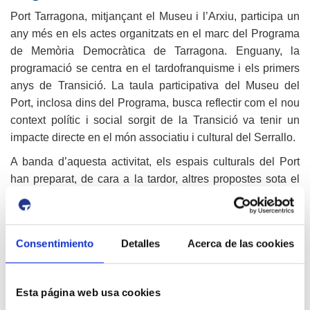
Port Tarragona, mitjançant el Museu i l’Arxiu, participa un
any més en els actes organitzats en el marc del Programa
de Memòria Democràtica de Tarragona. Enguany, la
programació se centra en el tardofranquisme i els primers
anys de Transició. La taula participativa del Museu del
Port, inclosa dins del Programa, busca reflectir com el nou
context polític i social sorgit de la Transició va tenir un
impacte directe en el món associatiu i cultural del Serrallo.
A banda d’aquesta activitat, els espais culturals del Port
han preparat, de cara a la tardor, altres propostes sota el
paraigua del Programa de Memòria Democràtica de
Tarragona. El Museu oferirà el dimarts, 29 de setembre, la
conferència ‘Els refugis antiaeris a Tarragona. Conservar
Consentimiento
Detalles
Acerca de las cookies
la memòria de la Guerra Civil’, a càrrec de Lluís Balart. El
dijous, 1 d’octubre, es col·locarà una placa al carrer Callao
(Serrallo), davant d’on s’ubicava el refugi antiaeri del
Esta página web usa cookies
Serrallo, per a identificar aquest indret com un dels espais