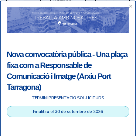
×
Nova convocatòria pública - Una plaça
fixa com a Responsable de
Comunicació i Imatge (Arxiu Port
Tarragona)
TERMINI PRESENTACIÓ SOL·LICITUDS
Accessibility
|
Legal note
|
+ info RGPD
|
Information of
Finalitza el 30 de setembre de 2026
telephone recordings
|
SGSI
|
Login
Tarragona Port Authority © All rights reserved |
Responsive
Web design
| HTML 5 | CSS 3 | WCAG 2 i WW3C