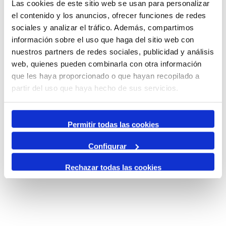
Las cookies de este sitio web se usan para personalizar
de la guerra i la repressió franquista a Tarragona.
el contenido y los anuncios, ofrecer funciones de redes
Finalment, l’Arxiu del Port organitza el taller ‘Explicar
sociales y analizar el tráfico. Además, compartimos
històries d’arxiu. Difondre la memòria’, a càrrec de Maribel
información sobre el uso que haga del sitio web con
Serra. Es faran dues sessions, els dies 5 i 7 d’octubre.
nuestros partners de redes sociales, publicidad y análisis
web, quienes pueden combinarla con otra información
que les haya proporcionado o que hayan recopilado a
partir del uso que haya hecho de sus servicios.
Permitir todas las cookies
Configurar
Rechazar todas las cookies