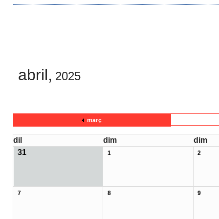
abril,
2025
març
dil
dim
dim
31
1
2
7
8
9