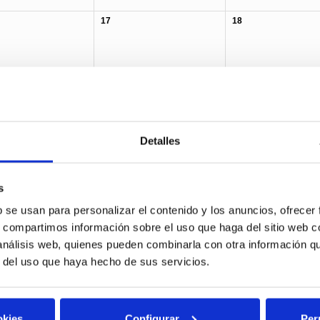
17
18
24
25
1
2
Detalles
s
lp forest
Breakbulk & Project cargo
Containers
Fruits
b se usan para personalizar el contenido y los anuncios, ofrecer
s, compartimos información sobre el uso que haga del sitio web 
 análisis web, quienes pueden combinarla con otra información q
r del uso que haya hecho de sus servicios.
okies
Configurar
Per