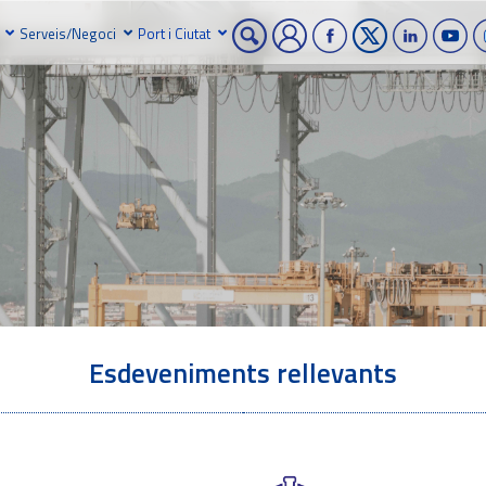
Serveis/Negoci
Port i Ciutat
Esdeveniments rellevants