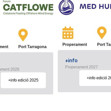
Properament
Port T
ment
Port Tarragona
+info
Properament 2027
ament 2026
+info edició 
+info edició 2025