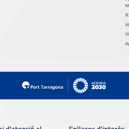
M
R
Al
Hi
Ag