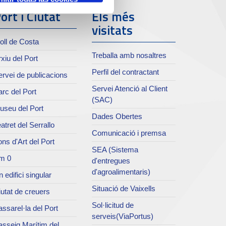
ort i Ciutat
Els més
visitats
oll de Costa
Treballa amb nosaltres
xiu del Port
Perfil del contractant
rvei de publicacions
Servei Atenció al Client
rc del Port
(SAC)
useu del Port
Dades Obertes
atret del Serrallo
Comunicació i premsa
ns d'Art del Port
SEA (Sistema
m 0
d'entregues
d'agroalimentaris)
 edifici singular
Situació de Vaixells
utat de creuers
Sol·licitud de
ssarel·la del Port
serveis(ViaPortus)
asseig Marítim del