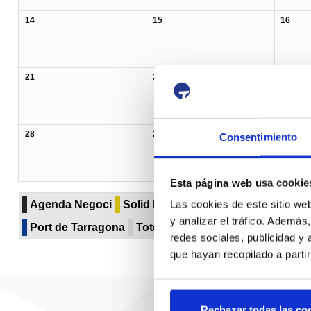
14
15
16
21
22
23
28
29
30
Consentimiento
Esta página web usa cookie
Agenda Negoci
Solid bulk
Liquid bulk
Paper & pu
Las cookies de este sitio we
y analizar el tráfico. Ademá
Port de Tarragona
Totes les categories...
redes sociales, publicidad y
que hayan recopilado a parti
Rechazar todas las co