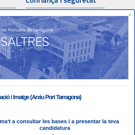
Confiança i seguretat
×
ió i Imatge (Arxiu Port Tarragona)
ma't a consultar les bases i a presentar la teva
ogin
|
Desconnectar
candidatura
 | CSS 3 | WCAG 2 i WW3C