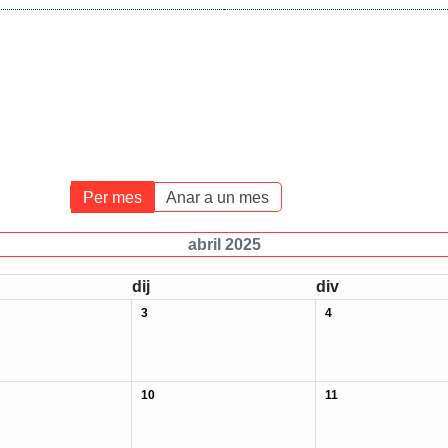
Per mes
Anar a un mes
abril 2025
dij
div
3
4
10
11