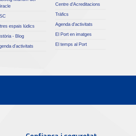
Centre d’Acreditacions
iracle
Tràfics
SC
Agenda d’activitats
tres espais lúdics
El Port en imatges
stòria - Blog
El temps al Port
enda d'activitats