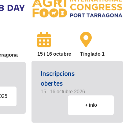
15 i 16 octubre
Tinglado 1
arragona
Inscripcions
obertes
15 i 16 octubre 2026
2025
+ info