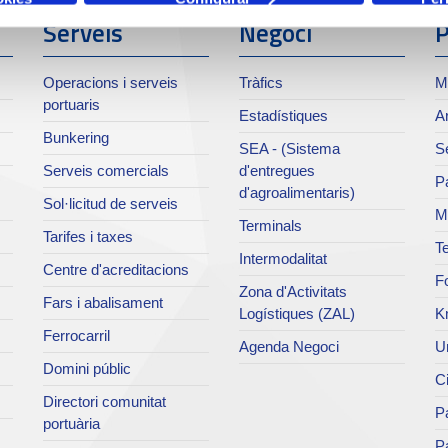
Serveis
Negoci
P
Operacions i serveis
Tràfics
M
portuaris
Estadístiques
Ar
Bunkering
SEA - (Sistema
Se
Serveis comercials
d'entregues
Pa
d'agroalimentaris)
Sol·licitud de serveis
M
Terminals
Tarifes i taxes
Te
Intermodalitat
Centre d'acreditacions
Fo
Zona d'Activitats
Fars i abalisament
Logístiques (ZAL)
K
Ferrocarril
Agenda Negoci
Un
Domini públic
Ci
Directori comunitat
Pa
portuària
P