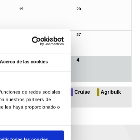
19
20
26
27
3
4
Acerca de las cookies
 & perishables
Multipurpose
Cruise
Agribulk
 funciones de redes sociales
con nuestros partners de
ue les haya proporcionado o
mitir todas las cookies