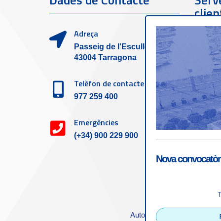
Dades de Contacte
Serve
clien
Adreça
Passeig de l'Escullera s/n,
43004 Tarragona
Telèfon de contacte
977 259 400
Emergències
(+34) 900 229 900
Nova convocatòri
Accessibilitat
|
Nota
Autoritat Portuària de Tarra