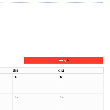
maig
dis
diu
5
6
12
13