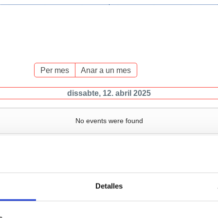
Per mes
Anar a un mes
dissabte, 12. abril 2025
No events were found
Detalles
Serveis
Negoci
P
s