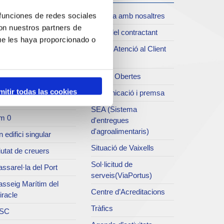
oll de Costa
Treballa amb nosaltres
 funciones de redes sociales
xiu del Port
con nuestros partners de
Perfil del contractant
rvei de publicacions
ue les haya proporcionado o
Servei Atenció al Client
rc del Port
(SAC)
useu del Port
Dades Obertes
atret del Serrallo
mitir todas las cookies
Comunicació i premsa
ns d'Art del Port
SEA (Sistema
m 0
d'entregues
d'agroalimentaris)
 edifici singular
Situació de Vaixells
utat de creuers
Sol·licitud de
ssarel·la del Port
serveis(ViaPortus)
asseig Marítim del
Centre d’Acreditacions
iracle
Tràfics
SC