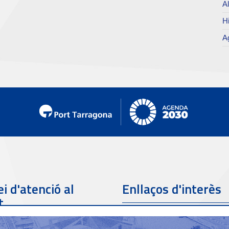
Al
Hi
Ag
i d'atenció al
Enllaços d'interès
t