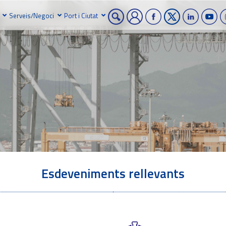
Serveis/Negoci
Port i Ciutat
Esdeveniments rellevants