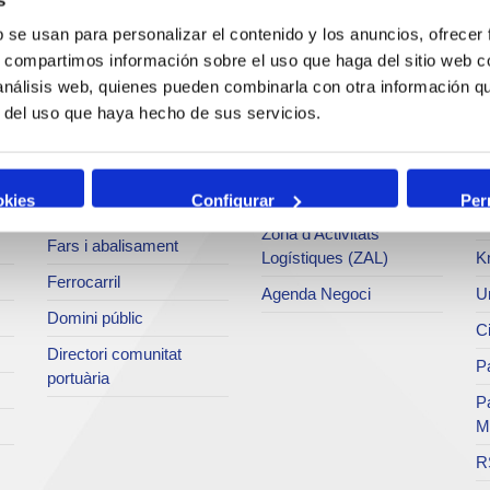
Operacions i serveis
Tràfics
M
portuaris
b se usan para personalizar el contenido y los anuncios, ofrecer
Estadístiques
Ar
s, compartimos información sobre el uso que haga del sitio web 
Bunkering
SEA - (Sistema
Se
 análisis web, quienes pueden combinarla con otra información q
Serveis comercials
d'entregues
Pa
r del uso que haya hecho de sus servicios.
d'agroalimentaris)
Sol·licitud de serveis
M
Terminals
Tarifes i taxes
Te
Intermodalitat
okies
Configurar
Per
Centre d'acreditacions
Fo
Zona d'Activitats
Fars i abalisament
Logístiques (ZAL)
K
Ferrocarril
Agenda Negoci
Un
Domini públic
Ci
Directori comunitat
Pa
portuària
P
M
R