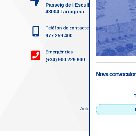
Passeig de l'Escullera s/n,
43004 Tarragona
Telèfon de contacte
977 259 400
Emergències
(+34) 900 229 900
Nova convocatòri
Accessibilitat
|
Nota
Autoritat Portuària de Tarra