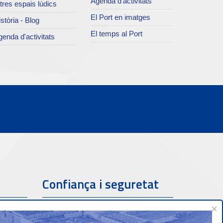
Agenda d’activitats
tres espais lúdics
El Port en imatges
stòria - Blog
El temps al Port
enda d'activitats
Confiança i seguretat
×