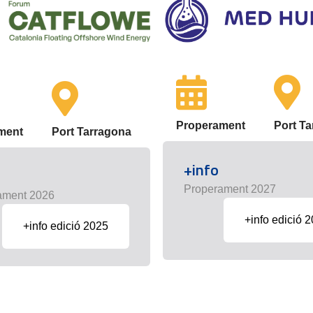
Properament
Port T
ment
Port Tarragona
+info
Properament 2027
ament 2026
+info edició 
+info edició 2025