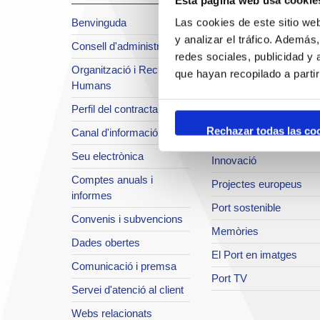
Sobre el Port
Benvinguda
Las cookies de este sitio we
Situació i accessos
y analizar el tráfico. Ademá
Consell d'administració
Planificació estratègica
redes sociales, publicidad y
Organització i Recursos
Infraestructures en
que hayan recopilado a parti
Humans
desenvolupament
Perfil del contractant
Seguretat integral
Rechazar todas las co
Canal d'informació
Sistema de qualitat
Seu electrònica
Innovació
Comptes anuals i
Projectes europeus
informes
Port sostenible
Convenis i subvencions
Memòries
Dades obertes
El Port en imatges
Comunicació i premsa
Port TV
Servei d'atenció al client
Webs relacionats