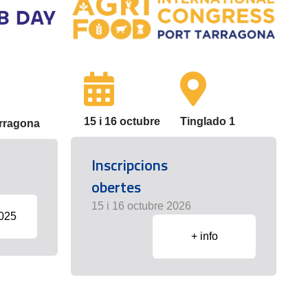
15 i 16 octubre
Tinglado 1
arragona
Inscripcions
obertes
15 i 16 octubre 2026
2025
+ info