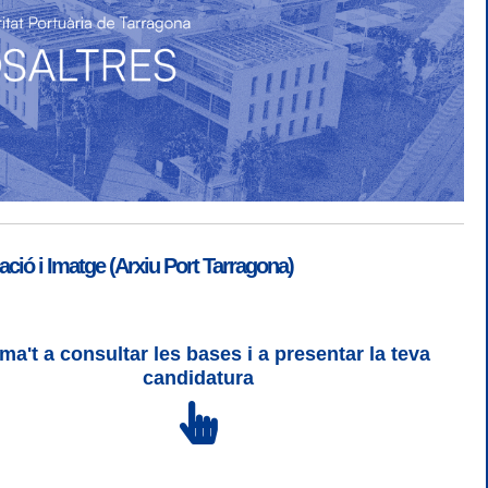
ió i Imatge (Arxiu Port Tarragona)
ma't a consultar les bases i a presentar la teva
ogin
|
Desconnectar
candidatura
 | CSS 3 | WCAG 2 i WW3C