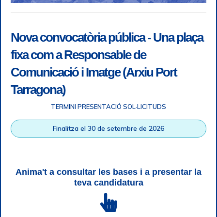
Nova convocatòria pública - Una plaça
fixa com a Responsable de
Comunicació i Imatge (Arxiu Port
Tarragona)
TERMINI PRESENTACIÓ SOL·LICITUDS
Accessibilitat
|
Nota legal
|
Info RGPD
|
Informació de
Finalitza el 30 de setembre de 2026
gravació telefònica
|
SGSI
|
Login
|
Desconnectar
Autoritat Portuària de Tarragona © Tots els drets reservats |
Disseny Web Responsive
| HTML 5 | CSS 3 | WCAG 2 i WW3C
Anima't a consultar les bases i a presentar la
teva candidatura