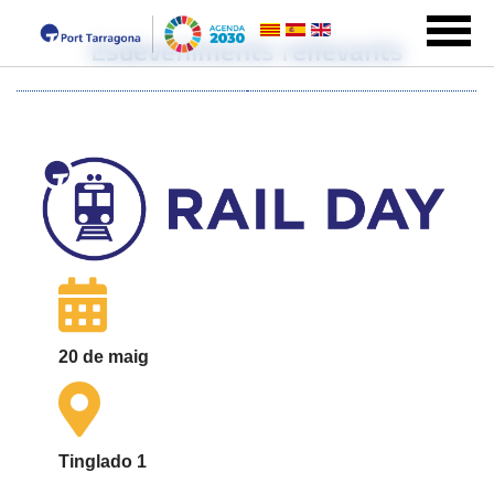
Esdeveniments rellevants
20 de maig
Tinglado 1