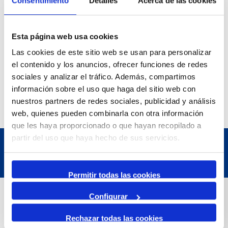
Consentimiento
Detalles
Acerca de las cookies
Esta página web usa cookies
Las cookies de este sitio web se usan para personalizar
el contenido y los anuncios, ofrecer funciones de redes
sociales y analizar el tráfico. Además, compartimos
información sobre el uso que haga del sitio web con
nuestros partners de redes sociales, publicidad y análisis
web, quienes pueden combinarla con otra información
que les haya proporcionado o que hayan recopilado a
partir del uso que haya hecho de sus servicios.
Permitir todas las cookies
Dades de Contacte
Configurar
Rechazar todas las cookies