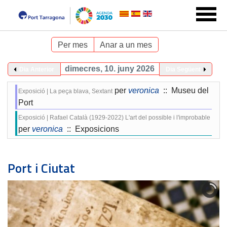
Per mes
Anar a un mes
dimecres, 10. juny 2026
Dia Anterior
Dia Següent
per
veronica
:: Museu del
Exposició | La peça blava, Sextant
Port
Exposició | Rafael Català (1929-2022) L'art del possible i l'improbable
per
veronica
:: Exposicions
Port i Ciutat