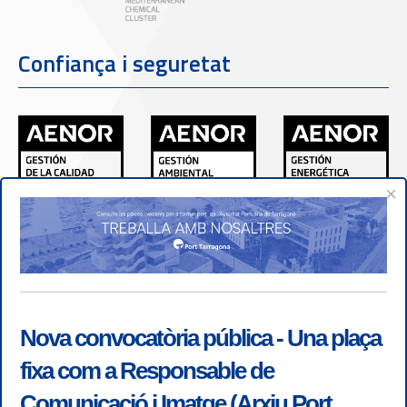
Confiança i seguretat
×
Nova convocatòria pública - Una plaça
fixa com a Responsable de
Comunicació i Imatge (Arxiu Port