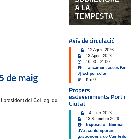
A LA
TEMPESTA
Avís de circulació
12 Agost 2026
13 Agost 2026
16:00
01:00
-
Tancament accés Km
 5 de maig
0| Eclipsi solar
Km 0
Propers
esdeveniments Port i
i president del Col·legi de
Ciutat
4 Juliol 2026
13 Setembre 2026
Exposició | Biennal
d'Art contemporani
gastronòmic de Cambrils