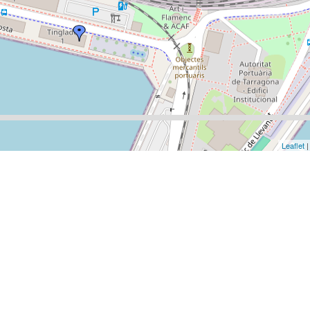
Leaflet
|