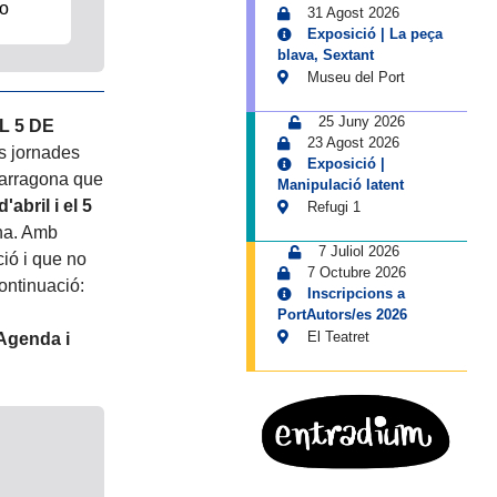
fo
31 Agost 2026
Exposició | La peça
blava, Sextant
Museu del Port
25 Juny 2026
L 5 DE
23 Agost 2026
s jornades
Exposició |
 Tarragona que
Manipulació latent
d'abril i el 5
Refugi 1
ona. Amb
7 Juliol 2026
ció i que no
7 Octubre 2026
continuació:
Inscripcions a
PortAutors/es 2026
El Teatret
 Agenda i