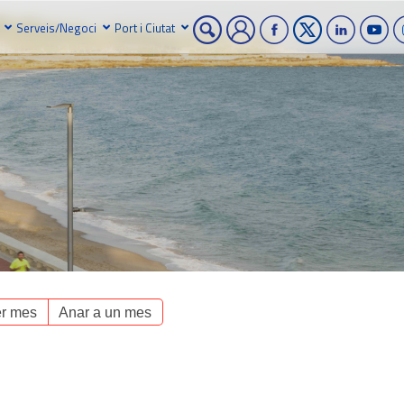
Serveis/Negoci
Port i Ciutat
r mes
Anar a un mes