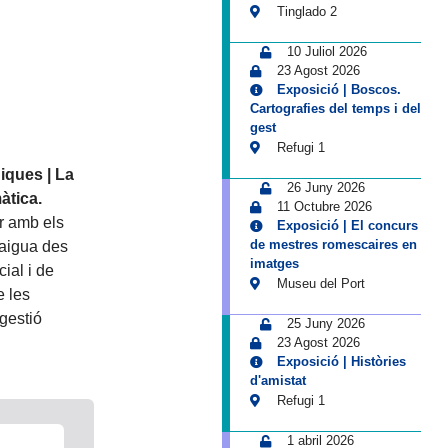
Tinglado 2
10 Juliol 2026
23 Agost 2026
Exposició | Boscos.
Cartografies del temps i del
gest
Refugi 1
iques | La
26 Juny 2026
àtica.
11 Octubre 2026
r amb els
Exposició | El concurs
de mestres romescaires en
’aigua des
imatges
cial i de
Museu del Port
e les
gestió
25 Juny 2026
23 Agost 2026
Exposició | Històries
d'amistat
Refugi 1
1 abril 2026