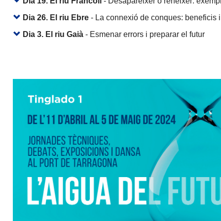
Dia 19. El riu Francolí
- Desaparèixer o renéixer: exempl
Dia 26. El riu Ebre
- La connexió de conques: beneficis i 
Dia 3. El riu Gaià
- Esmenar errors i preparar el futur