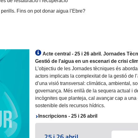
es de restauració i recuperació
perills. Fins on pot donar aigua l’Ebre?
Acte central - 25 i 26 abril.
Jornades Tècn
Gestió de l'aigua en un escenari de crisi clim
L’objectiu de les Jornades tècniques és aborda
actors implicats la complexitat de la gestió de l
d’una visió transversal: climàtica, ambiental, so
governança. Més enllà de la sequera actual i d
incògnites que planteja, cal avançar cap a una 
sostenible dels recursos hídrics.
Inscripcions - 25 i 26 abril
25 i 26 abril