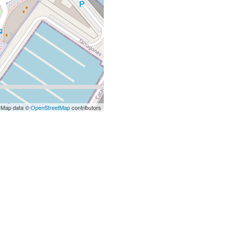
 Map data ©
OpenStreetMap
contributors