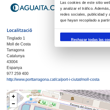
Las cookies de este sitio we
y analizar el tráfico. Ademá
redes sociales, publicidad y
que hayan recopilado a parti
Localització
Tinglado 1
Rechazar todas las co
Moll de Costa
Tarragona
Catalunya
43004
Espanya
977 259 400
http://www.porttarragona.cat/ca/port-i-ciutat/moll-costa
+
−