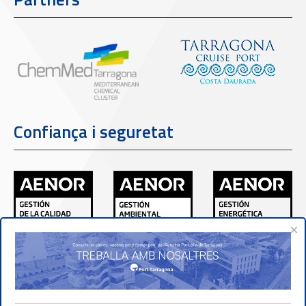
Confiança i seguretat
×