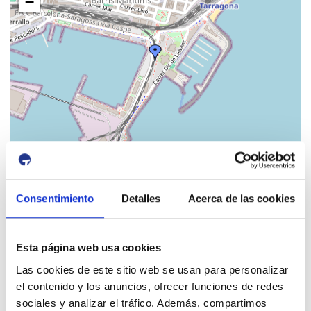
−
Leaflet
| Map data ©
OpenStreetMap
contributors
Consentimiento
Detalles
Acerca de las cookies
id:
3268
Previous Event
Next Event
Esta página web usa cookies
Las cookies de este sitio web se usan para personalizar
el contenido y los anuncios, ofrecer funciones de redes
sociales y analizar el tráfico. Además, compartimos