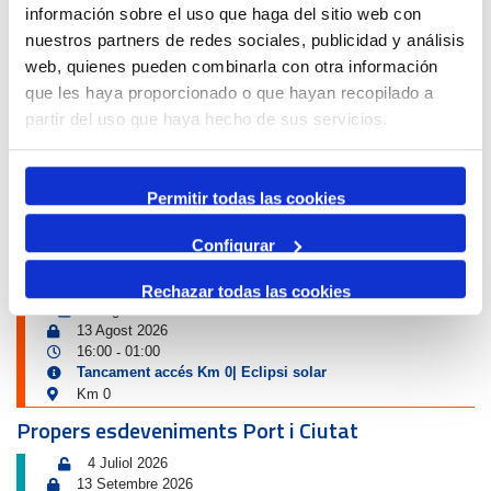
Port i Ciutat
información sobre el uso que haga del sitio web con
nuestros partners de redes sociales, publicidad y análisis
web, quienes pueden combinarla con otra información
que les haya proporcionado o que hayan recopilado a
partir del uso que haya hecho de sus servicios.
PREMI D'INVESTIGACIÓ
Permitir todas las cookies
Configurar
Avís de circulació
Rechazar todas las cookies
12 Agost 2026
13 Agost 2026
16:00
01:00
-
Tancament accés Km 0| Eclipsi solar
Km 0
Propers esdeveniments Port i Ciutat
4 Juliol 2026
13 Setembre 2026