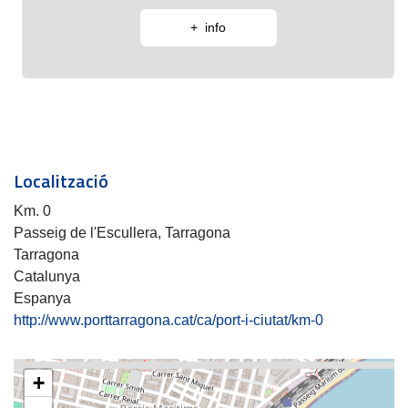
+ info
Localització
Km. 0
Passeig de l'Escullera, Tarragona
Tarragona
Catalunya
Espanya
http://www.porttarragona.cat/ca/port-i-ciutat/km-0
+