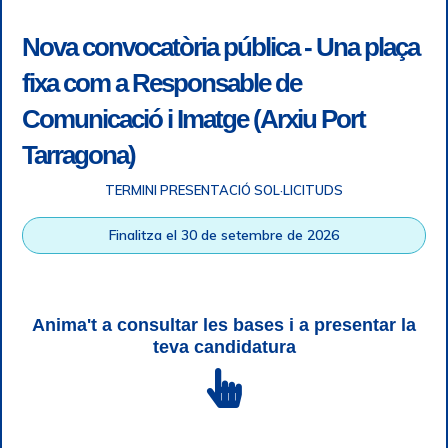
Nova convocatòria pública - Una plaça
fixa com a Responsable de
Comunicació i Imatge (Arxiu Port
Tarragona)
TERMINI PRESENTACIÓ SOL·LICITUDS
Accessibilitat
|
Nota legal
|
Info RGPD
|
Informació de
Finalitza el 30 de setembre de 2026
gravació telefònica
|
SGSI
|
Login
|
Desconnectar
Autoritat Portuària de Tarragona © Tots els drets reservats |
Disseny Web Responsive
| HTML 5 | CSS 3 | WCAG 2 i WW3C
Anima't a consultar les bases i a presentar la
teva candidatura