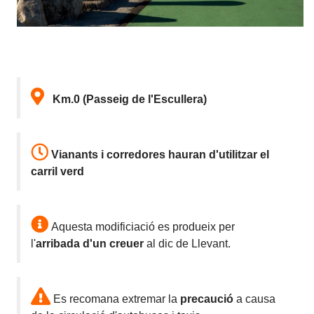
Km.0 (Passeig de l'Escullera)
Vianants i corredores hauran d'utilitzar el
carril verd
Aquesta modificiació es produeix per
l'
arribada
d'un creuer
al dic de Llevant.
Es recomana extremar la
precaució
a causa