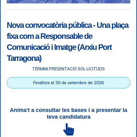
Nova convocatòria pública - Una plaça
fixa com a Responsable de
Comunicació i Imatge (Arxiu Port
Tarragona)
TERMINI PRESENTACIÓ SOL·LICITUDS
Accessibilitat
|
Nota legal
|
Info RGPD
|
Informació de
Finalitza el 30 de setembre de 2026
gravació telefònica
|
SGSI
|
Login
|
Desconnectar
Autoritat Portuària de Tarragona © Tots els drets reservats |
Disseny Web Responsive
| HTML 5 | CSS 3 | WCAG 2 i WW3C
Anima't a consultar les bases i a presentar la
teva candidatura