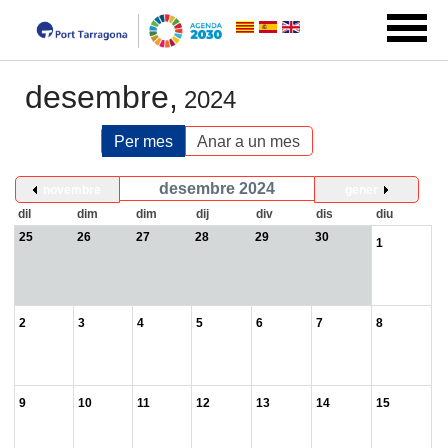
desembre,
2024
Per mes
Anar a un mes
desembre 2024
novembre
gener
dil
dim
dim
dij
div
dis
diu
25
26
27
28
29
30
1
2
3
4
5
6
7
8
9
10
11
12
13
14
15