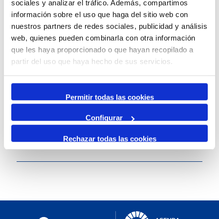
sociales y analizar el tráfico. Además, compartimos
información sobre el uso que haga del sitio web con
nuestros partners de redes sociales, publicidad y análisis
Canals socials del Moll de Costa
web, quienes pueden combinarla con otra información
que les haya proporcionado o que hayan recopilado a
partir del uso que haya hecho de sus servicios.
Permitir todas las cookies
Configurar
Rechazar todas las cookies