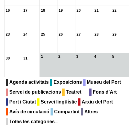
16
17
18
19
20
21
22
23
24
25
26
27
28
29
1
2
3
4
5
30
31
Agenda activitats
Exposicions
Museu del Port
Servei de publicacions
Teatret
Fons d'Art
Port i Ciutat
Servei lingüístic
Arxiu del Port
Avís de circulació
Compartint
Altres
Totes les categories...