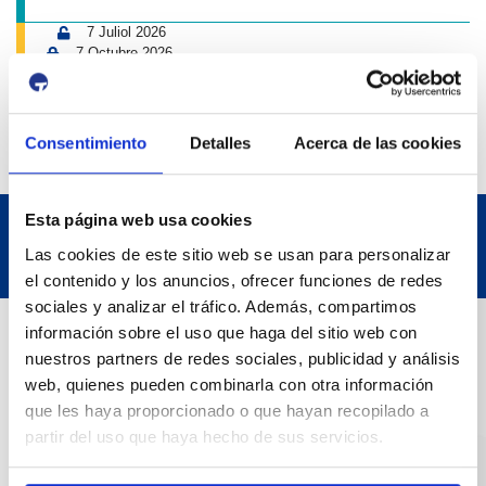
7 Juliol 2026
7 Octubre 2026
Inscripcions a PortAutors/es 2026
El Teatret
Consentimiento
Detalles
Acerca de las cookies
Esta página web usa cookies
Las cookies de este sitio web se usan para personalizar
el contenido y los anuncios, ofrecer funciones de redes
sociales y analizar el tráfico. Además, compartimos
Dades de Contacte
información sobre el uso que haga del sitio web con
nuestros partners de redes sociales, publicidad y análisis
web, quienes pueden combinarla con otra información
Adreça
que les haya proporcionado o que hayan recopilado a
partir del uso que haya hecho de sus servicios.
Passeig de l'Escullera s/n, 43004 Tarragona