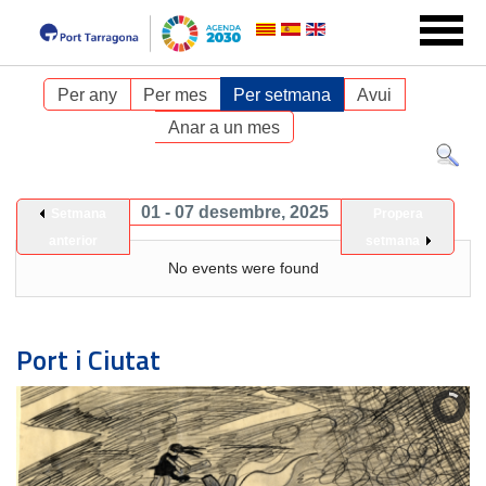
Per any
Per mes
Per setmana
Avui
Anar a un mes
01 - 07 desembre, 2025
Setmana
Propera
anterior
setmana
No events were found
Port i Ciutat