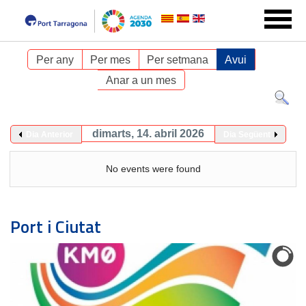
Per any
Per mes
Per setmana
Avui
Anar a un mes
dimarts, 14. abril 2026
Dia Anterior
Dia Següent
No events were found
Port i Ciutat