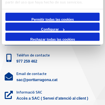
Telèfon de contacte
partir del uso que haya hecho de sus servicios.
977 259 400
Permitir todas las cookies
Emergències
(+34) 900 229 900
Configurar
Servei d'atenció al client
Rechazar todas las cookies
Telèfon de contacte
977 259 462
Email de contacte
sac@porttarragona.cat
Informació SAC
Accès a SAC ( Servei d'atenció al client )