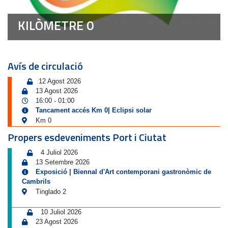
KILÒMETRE 0
Avís de circulació
12 Agost 2026
13 Agost 2026
16:00
01:00
-
Tancament accés Km 0| Eclipsi solar
Km 0
Propers esdeveniments Port i Ciutat
4 Juliol 2026
13 Setembre 2026
Exposició | Biennal d'Art contemporani gastronòmic de
Cambrils
Tinglado 2
10 Juliol 2026
23 Agost 2026