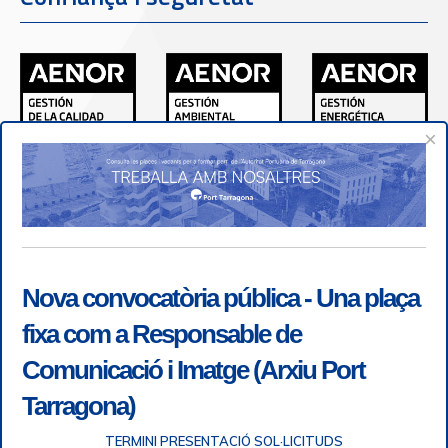
×
Nova convocatòria pública - Una plaça
fixa com a Responsable de
Comunicació i Imatge (Arxiu Port
Tarragona)
TERMINI PRESENTACIÓ SOL·LICITUDS