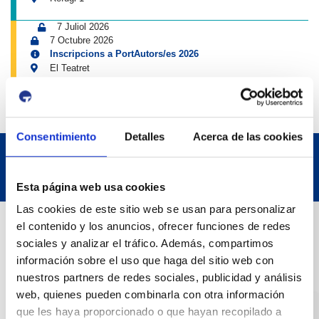
7 Juliol 2026
7 Octubre 2026
Inscripcions a PortAutors/es 2026
El Teatret
Consentimiento
Detalles
Acerca de las cookies
Esta página web usa cookies
Las cookies de este sitio web se usan para personalizar
Dades de Contacte
el contenido y los anuncios, ofrecer funciones de redes
sociales y analizar el tráfico. Además, compartimos
información sobre el uso que haga del sitio web con
Adreça
nuestros partners de redes sociales, publicidad y análisis
Passeig de l'Escullera s/n, 43004 Tarragona
web, quienes pueden combinarla con otra información
que les haya proporcionado o que hayan recopilado a