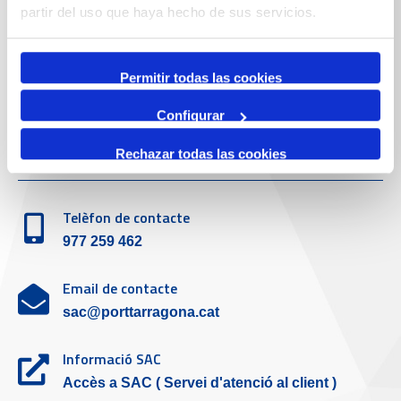
Telèfon de contacte
partir del uso que haya hecho de sus servicios.
977 259 400
Permitir todas las cookies
Emergències
(+34) 900 229 900
Configurar
Servei d'atenció al client
Rechazar todas las cookies
Telèfon de contacte
977 259 462
Email de contacte
sac@porttarragona.cat
Informació SAC
Accès a SAC ( Servei d'atenció al client )