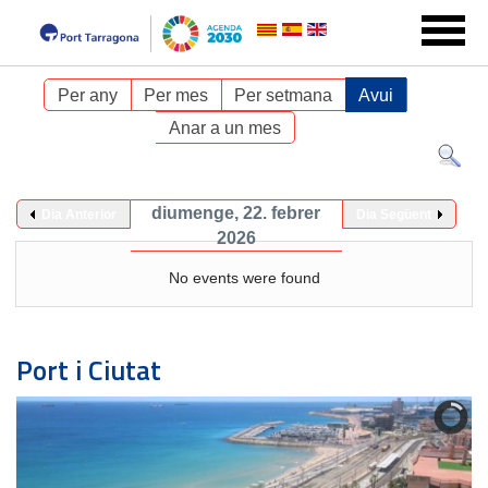
Per any
Per mes
Per setmana
Avui
Anar a un mes
diumenge, 22. febrer
Dia Anterior
Dia Següent
2026
No events were found
Port i Ciutat