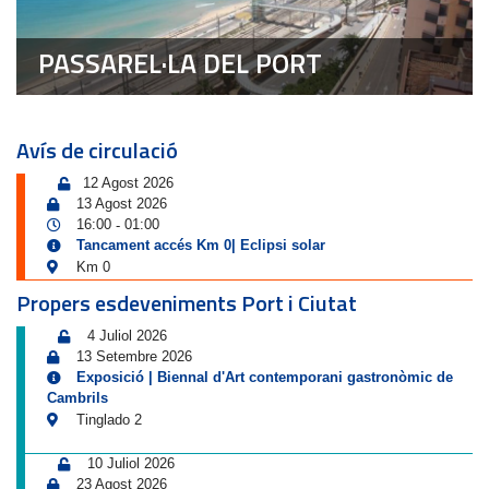
PASSAREL·LA DEL PORT
Avís de circulació
12 Agost 2026
13 Agost 2026
16:00
01:00
-
Tancament accés Km 0| Eclipsi solar
Km 0
Propers esdeveniments Port i Ciutat
4 Juliol 2026
13 Setembre 2026
Exposició | Biennal d'Art contemporani gastronòmic de
Cambrils
Tinglado 2
10 Juliol 2026
23 Agost 2026