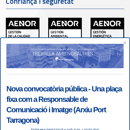
Confiança i seguretat
×
Nova convocatòria pública - Una plaça
fixa com a Responsable de
Comunicació i Imatge (Arxiu Port
Tarragona)