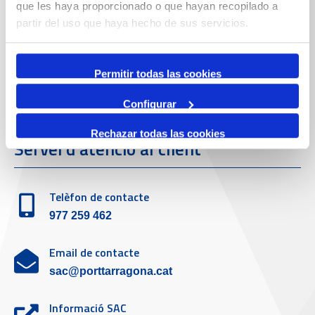
que les haya proporcionado o que hayan recopilado a
partir del uso que haya hecho de sus servicios.
Telèfon de contacte
977 259 400
Permitir todas las cookies
Emergències
Configurar
(+34) 900 229 900
Rechazar todas las cookies
Servei d'atenció al client
Telèfon de contacte
977 259 462
Email de contacte
sac@porttarragona.cat
Informació SAC