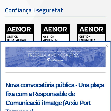
Confiança i seguretat
×
Nova convocatòria pública - Una plaça
fixa com a Responsable de
Comunicació i Imatge (Arxiu Port