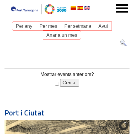
Per any
Per mes
Per setmana
Avui
Anar a un mes
Mostrar events anteriors?
Port i Ciutat