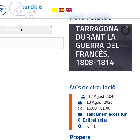
Port i Ciutat
TARRAGONA
ia Següent
DURANT LA
GUERRA DEL
FRANCÈS,
1808-1814
Avís de circulació
12 Agost 2026
13 Agost 2026
16:00
01:00
-
Tancament accés Km
0| Eclipsi solar
Km 0
Propers