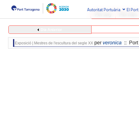
Autoritat Portuària
El Port
Per any
Per mes
Dia Anterior
per
veronica
:: Port 
Exposició | Mestres de l'escultura del segle XX