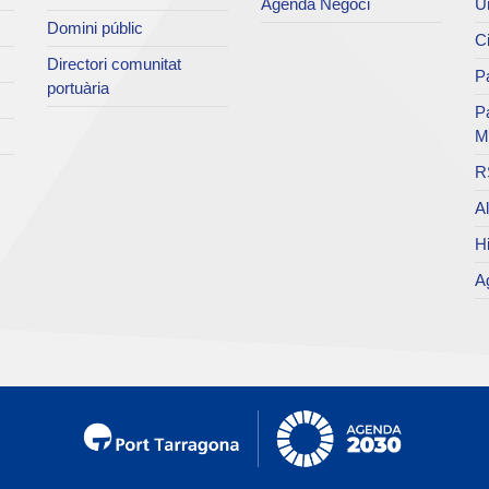
Agenda Negoci
Un
Domini públic
Ci
Directori comunitat
Pa
portuària
P
M
R
Al
Hi
Ag