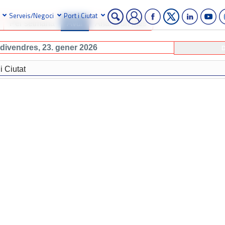
Serveis/Negoci
Port i Ciutat
Per setmana
Avui
Anar a un mes
divendres, 23. gener 2026
D
i Ciutat