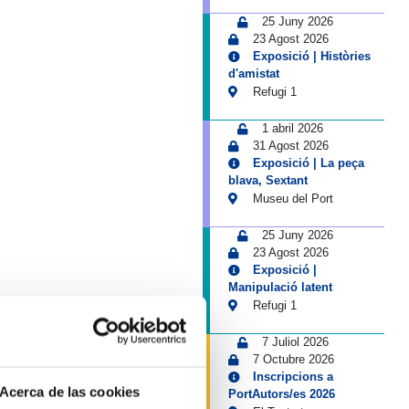
25 Juny 2026
23 Agost 2026
Exposició | Històries
d'amistat
Refugi 1
1 abril 2026
31 Agost 2026
Exposició | La peça
blava, Sextant
Museu del Port
25 Juny 2026
23 Agost 2026
Exposició |
Manipulació latent
Refugi 1
7 Juliol 2026
7 Octubre 2026
Inscripcions a
Acerca de las cookies
PortAutors/es 2026