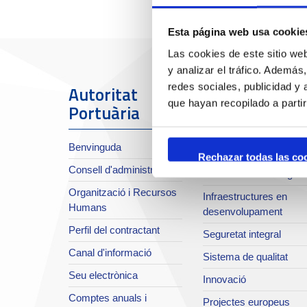
Esta página web usa cookie
Las cookies de este sitio we
y analizar el tráfico. Ademá
redes sociales, publicidad y
Autoritat
El Port
que hayan recopilado a parti
Portuària
Sobre el Port
Benvinguda
Situació i accessos
Rechazar todas las co
Consell d'administració
Planificació estratègica
Organització i Recursos
Infraestructures en
Humans
desenvolupament
Perfil del contractant
Seguretat integral
Canal d'informació
Sistema de qualitat
Seu electrònica
Innovació
Comptes anuals i
Projectes europeus