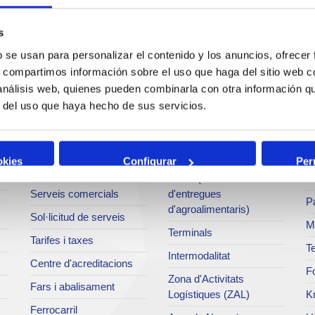
s
b se usan para personalizar el contenido y los anuncios, ofrecer
s, compartimos información sobre el uso que haga del sitio web 
 análisis web, quienes pueden combinarla con otra información q
Serveis
Negoci
P
r del uso que haya hecho de sus servicios.
Operacions i serveis
Tràfics
M
portuaris
Estadístiques
Ar
okies
Configurar
Per
Bunkering
SEA - (Sistema
Se
Serveis comercials
d'entregues
Pa
d'agroalimentaris)
Sol·licitud de serveis
M
Terminals
Tarifes i taxes
Te
Intermodalitat
Centre d'acreditacions
Fo
Zona d'Activitats
Fars i abalisament
Logístiques (ZAL)
K
Ferrocarril