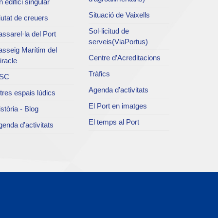
 edifici singular
Situació de Vaixells
utat de creuers
Sol·licitud de
ssarel·la del Port
serveis(ViaPortus)
asseig Marítim del
Centre d’Acreditacions
iracle
Tràfics
SC
Agenda d’activitats
tres espais lúdics
El Port en imatges
stòria - Blog
El temps al Port
enda d'activitats