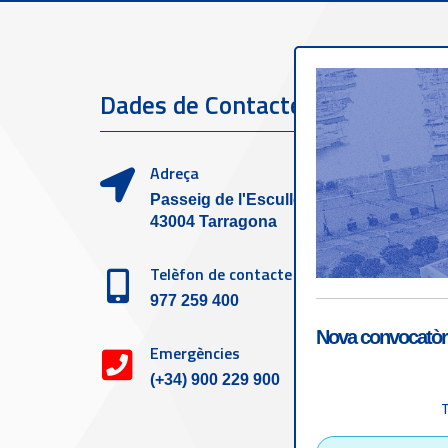
Dades de Contacte
Serve
clien
Adreça
Passeig de l'Escullera s/n,
43004 Tarragona
Telèfon de contacte
977 259 400
Nova convocatòri
Emergències
(+34) 900 229 900