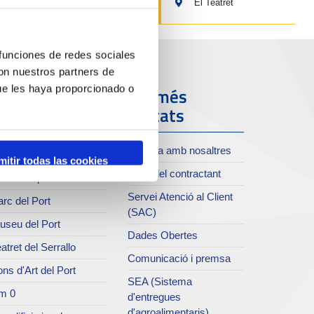
El Teatret
 funciones de redes sociales
con nuestros partners de
ue les haya proporcionado o
ort i Ciutat
Els més
visitats
oll de Costa
Treballa amb nosaltres
xiu del Port
mitir todas las cookies
Perfil del contractant
rvei de publicacions
Servei Atenció al Client
rc del Port
(SAC)
useu del Port
Dades Obertes
atret del Serrallo
Comunicació i premsa
ns d'Art del Port
SEA (Sistema
m 0
d'entregues
d'agroalimentaris)