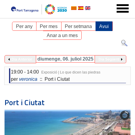
Per any
Per mes
Per setmana
Avui
Anar a un mes
diumenge, 06. juliol 2025
Dia Anterior
Dia Següent
19:00 - 14:00
Exposició | Lo que dicen las piedras
per
veronica
:: Port i Ciutat
Port i Ciutat