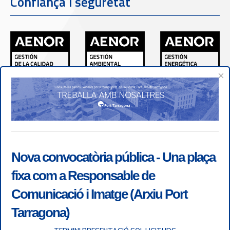
Confiança i seguretat
×
Nova convocatòria pública - Una plaça
fixa com a Responsable de
Comunicació i Imatge (Arxiu Port
Tarragona)