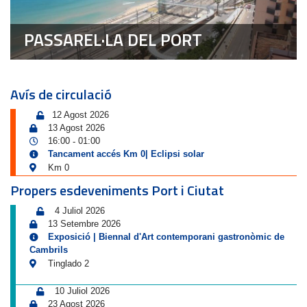
PASSAREL·LA DEL PORT
Avís de circulació
12 Agost 2026
13 Agost 2026
16:00
01:00
-
Tancament accés Km 0| Eclipsi solar
Km 0
Propers esdeveniments Port i Ciutat
4 Juliol 2026
13 Setembre 2026
Exposició | Biennal d'Art contemporani gastronòmic de
Cambrils
Tinglado 2
10 Juliol 2026
23 Agost 2026