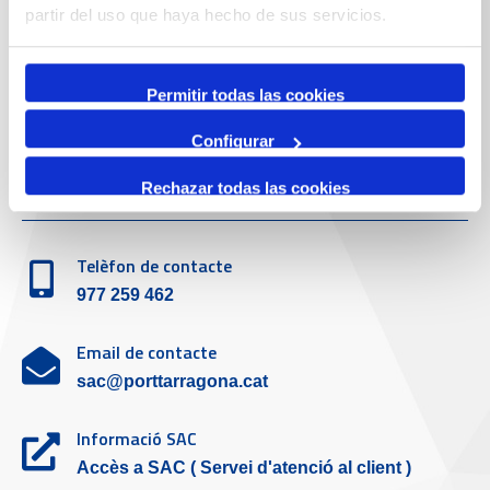
Telèfon de contacte
partir del uso que haya hecho de sus servicios.
977 259 400
Permitir todas las cookies
Emergències
(+34) 900 229 900
Configurar
Servei d'atenció al client
Rechazar todas las cookies
Telèfon de contacte
977 259 462
Email de contacte
sac@porttarragona.cat
Informació SAC
Accès a SAC ( Servei d'atenció al client )