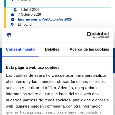
7 Juliol 2026
7 Octubre 2026
Inscripcions a PortAutors/es 2026
El Teatret
Consentimiento
Detalles
Acerca de las cookies
Esta página web usa cookies
Las cookies de este sitio web se usan para personalizar
Dades de Contacte
el contenido y los anuncios, ofrecer funciones de redes
sociales y analizar el tráfico. Además, compartimos
información sobre el uso que haga del sitio web con
Adreça
nuestros partners de redes sociales, publicidad y análisis
Passeig de l'Escullera s/n, 43004 Tarragona
web, quienes pueden combinarla con otra información
que les haya proporcionado o que hayan recopilado a