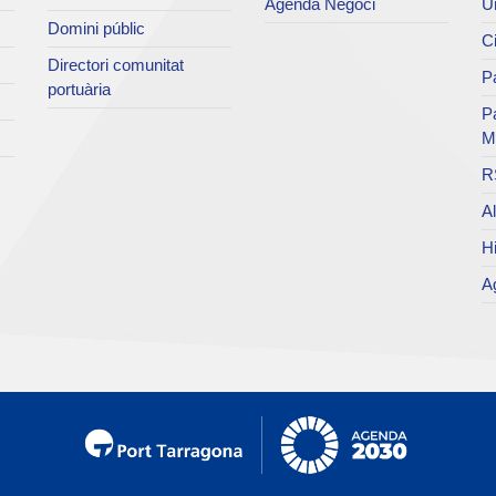
Agenda Negoci
Un
Domini públic
Ci
Directori comunitat
Pa
portuària
P
M
R
Al
Hi
Ag