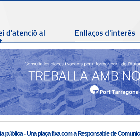
i d'atenció al
Enllaços d'interès
t
Telèfon de contacte
977 259 462
Email de contacte
Partners
sac@porttarragona.cat
Informació SAC
Accès a SAC ( Servei
d'atenció al client )
a pública - Una plaça fixa com a Responsable de Comunicac