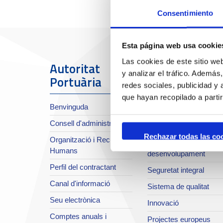
Consentimiento
Esta página web usa cookie
Las cookies de este sitio we
Autoritat
El Port
y analizar el tráfico. Ademá
Portuària
redes sociales, publicidad y
Sobre el Port
que hayan recopilado a parti
Benvinguda
Situació i accessos
Consell d'administració
Planificació estratègica
Rechazar todas las co
Organització i Recursos
Infraestructures en
Humans
desenvolupament
Perfil del contractant
Seguretat integral
Canal d'informació
Sistema de qualitat
Seu electrònica
Innovació
Comptes anuals i
Projectes europeus