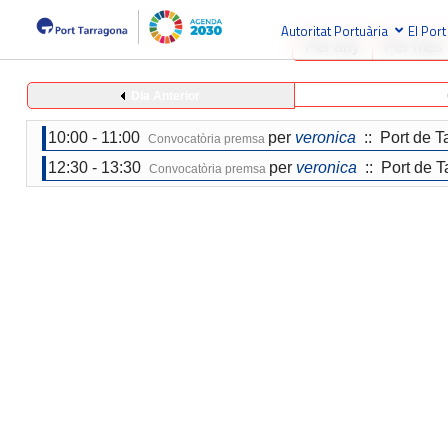
Autoritat Portuària
El Port
Per any
Per mes
Dia Anterior
10:00 - 11:00
per
veronica
:: Port de T
Convocatòria premsa
12:30 - 13:30
per
veronica
:: Port de T
Convocatòria premsa