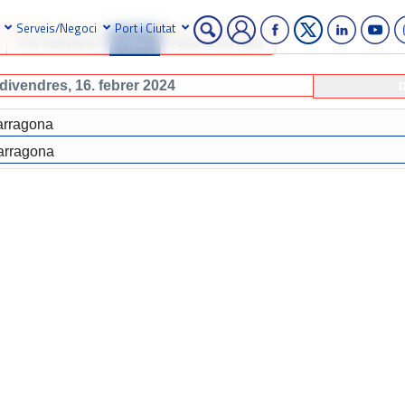
Serveis/Negoci
Port i Ciutat
Per setmana
Avui
Anar a un mes
divendres, 16. febrer 2024
D
arragona
arragona