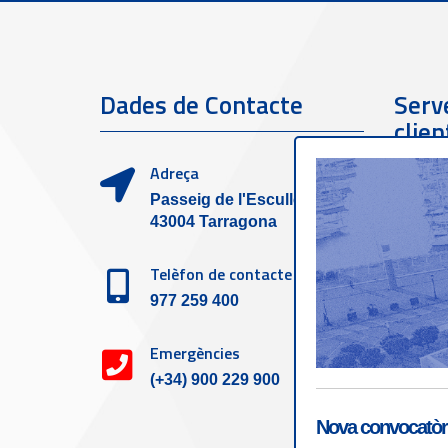
Dades de Contacte
Serve
clien
Adreça
Passeig de l'Escullera s/n,
43004 Tarragona
Telèfon de contacte
977 259 400
Emergències
(+34) 900 229 900
Nova convocatòri