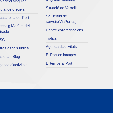
 edifici singular
Situació de Vaixells
utat de creuers
Sol·licitud de
ssarel·la del Port
serveis(ViaPortus)
asseig Marítim del
Centre d’Acreditacions
iracle
Tràfics
SC
Agenda d’activitats
tres espais lúdics
El Port en imatges
stòria - Blog
El temps al Port
enda d'activitats