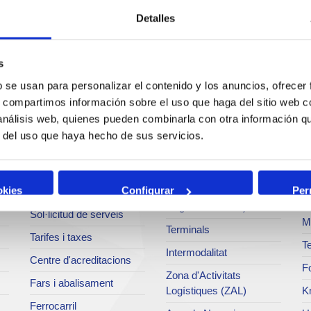
Detalles
s
b se usan para personalizar el contenido y los anuncios, ofrecer
Serveis
Negoci
P
s, compartimos información sobre el uso que haga del sitio web 
 análisis web, quienes pueden combinarla con otra información q
Operacions i serveis
Tràfics
M
r del uso que haya hecho de sus servicios.
portuaris
Estadístiques
Ar
Bunkering
SEA - (Sistema
Se
okies
Configurar
Per
Serveis comercials
d'entregues
Pa
d'agroalimentaris)
Sol·licitud de serveis
M
Terminals
Tarifes i taxes
Te
Intermodalitat
Centre d'acreditacions
Fo
Zona d'Activitats
Fars i abalisament
Logístiques (ZAL)
K
Ferrocarril