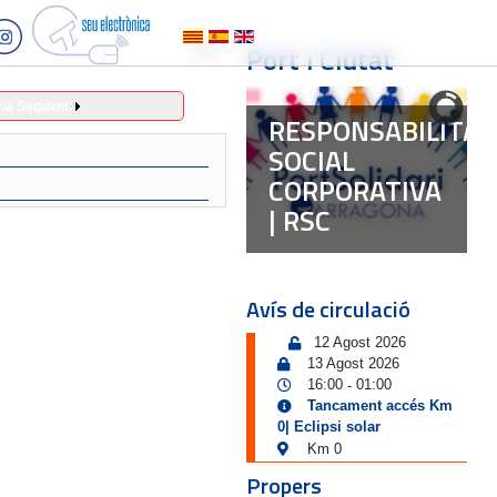
Port i Ciutat
ia Següent
RESPONSABILITAT
SOCIAL
CORPORATIVA
| RSC
Avís de circulació
12 Agost 2026
13 Agost 2026
16:00
01:00
-
Tancament accés Km
0| Eclipsi solar
Km 0
Propers