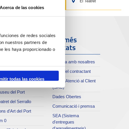
El Teatret
Acerca de las cookies
 funciones de redes sociales
ort i Ciutat
Els més
con nuestros partners de
visitats
ue les haya proporcionado o
oll de Costa
Treballa amb nosaltres
xiu del Port
Perfil del contractant
rvei de publicacions
mitir todas las cookies
Servei Atenció al Client
rc del Port
(SAC)
useu del Port
Dades Obertes
atret del Serrallo
Comunicació i premsa
ns d'Art del Port
SEA (Sistema
m 0
d'entregues
d'agroalimentaris)