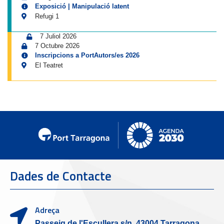
Exposició | Manipulació latent
Refugi 1
7 Juliol 2026
7 Octubre 2026
Inscripcions a PortAutors/es 2026
El Teatret
Dades de Contacte
Adreça
Passeig de l'Escullera s/n, 43004 Tarragona