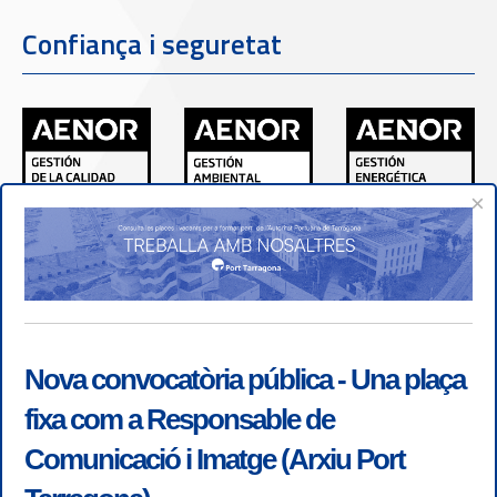
Confiança i seguretat
×
Nova convocatòria pública - Una plaça
fixa com a Responsable de
Comunicació i Imatge (Arxiu Port