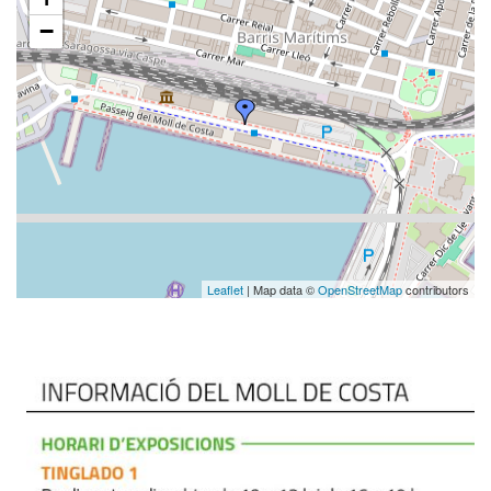
−
Leaflet
| Map data ©
OpenStreetMap
contributors