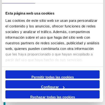
Esta página web usa cookies
QUÈ HEM FET
Las cookies de este sitio web se usan para personalizar
el contenido y los anuncios, ofrecer funciones de redes
sociales y analizar el tráfico. Además, compartimos
información sobre el uso que haga del sitio web con
Avís de circulació
nuestros partners de redes sociales, publicidad y análisis
12 Agost 2026
web, quienes pueden combinarla con otra información
13 Agost 2026
que les haya proporcionado o que hayan recopilado a
16:00
01:00
-
partir del uso que haya hecho de sus servicios.
Tancament accés Km 0| Eclipsi solar
Km 0
Propers esdeveniments Port i Ciutat
Permitir todas las cookies
4 Juliol 2026
13 Setembre 2026
Configurar
Exposició | Biennal d'Art contemporani gastronòmic de
Cambrils
Rechazar todas las cookies
Tinglado 2