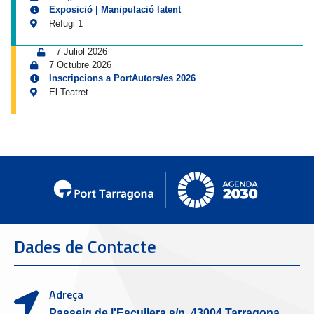
Exposició | Manipulació latent
Refugi 1
7 Juliol 2026
7 Octubre 2026
Inscripcions a PortAutors/es 2026
El Teatret
Dades de Contacte
Adreça
Passeig de l'Escullera s/n, 43004 Tarragona