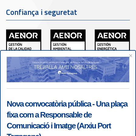
Confiança i seguretat
×
Nova convocatòria pública - Una plaça
fixa com a Responsable de
Comunicació i Imatge (Arxiu Port