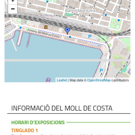
−
Leaflet
| Map data ©
OpenStreetMap
contributors