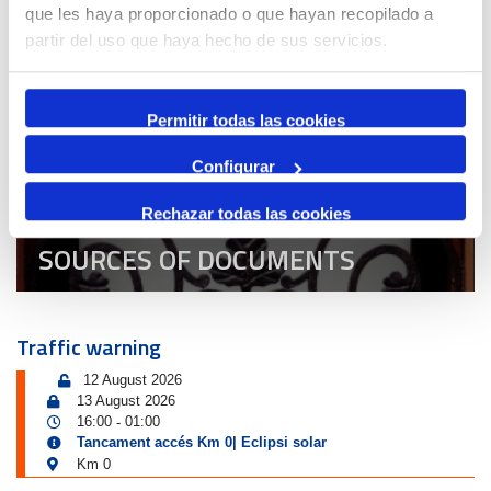
que les haya proporcionado o que hayan recopilado a
partir del uso que haya hecho de sus servicios.
Port & City
Permitir todas las cookies
Configurar
Rechazar todas las cookies
SOURCES OF DOCUMENTS
Traffic warning
12 August 2026
13 August 2026
16:00
01:00
-
Tancament accés Km 0| Eclipsi solar
Km 0