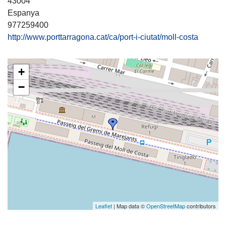
43004
Espanya
977259400
http://www.porttarragona.cat/ca/port-i-ciutat/moll-costa
+
−
Leaflet
| Map data ©
OpenStreetMap
contributors