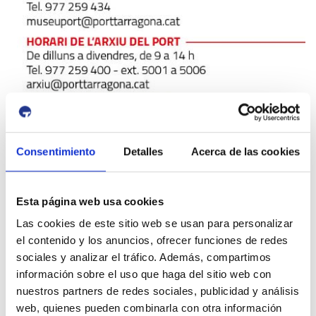
Consentimiento
Detalles
Acerca de las cookies
Esta página web usa cookies
Las cookies de este sitio web se usan para personalizar
el contenido y los anuncios, ofrecer funciones de redes
sociales y analizar el tráfico. Además, compartimos
id:
3967
información sobre el uso que haga del sitio web con
nuestros partners de redes sociales, publicidad y análisis
Previous Event
Next Event
web, quienes pueden combinarla con otra información