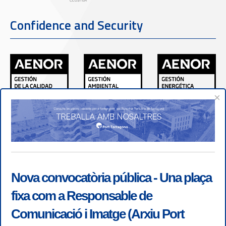
Confidence and Security
×
Nova convocatòria pública - Una plaça
fixa com a Responsable de
Comunicació i Imatge (Arxiu Port