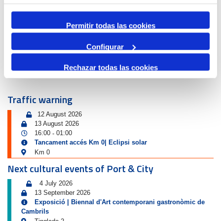
Permitir todas las cookies
Configurar
AWARD FOR RESEARCH
Rechazar todas las cookies
Traffic warning
12 August 2026
13 August 2026
16:00
01:00
-
Tancament accés Km 0| Eclipsi solar
Km 0
Next cultural events of Port & City
4 July 2026
13 September 2026
Exposició | Biennal d'Art contemporani gastronòmic de
Cambrils