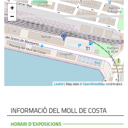
+
−
Leaflet
| Map data ©
OpenStreetMap
contributors