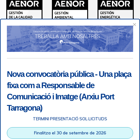
×
Nova convocatòria pública - Una plaça
fixa com a Responsable de
Comunicació i Imatge (Arxiu Port
Tarragona)
TERMINI PRESENTACIÓ SOL·LICITUDS
Accessibility
|
Legal note
|
+ info RGPD
|
Information of
Finalitza el 30 de setembre de 2026
telephone recordings
|
SGSI
|
Login