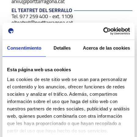
Consentimiento
Detalles
Acerca de las cookies
Esta página web usa cookies
Las cookies de este sitio web se usan para personalizar
id:
3720
el contenido y los anuncios, ofrecer funciones de redes
Previous Event
Next Event
sociales y analizar el tráfico. Además, compartimos
información sobre el uso que haga del sitio web con
nuestros partners de redes sociales, publicidad y análisis
web, quienes pueden combinarla con otra información
Port & City
que les haya proporcionado o que hayan recopilado a
partir del uso que haya hecho de sus servicios.