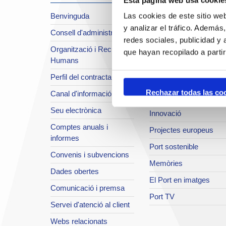
Sobre el Port
Benvinguda
Las cookies de este sitio we
Situació i accessos
y analizar el tráfico. Ademá
Consell d'administració
Planificació estratègica
redes sociales, publicidad y
Organització i Recursos
Infraestructures en
que hayan recopilado a parti
Humans
desenvolupament
Perfil del contractant
Seguretat integral
Rechazar todas las co
Canal d'informació
Sistema de qualitat
Seu electrònica
Innovació
Comptes anuals i
Projectes europeus
informes
Port sostenible
Convenis i subvencions
Memòries
Dades obertes
El Port en imatges
Comunicació i premsa
Port TV
Servei d'atenció al client
Webs relacionats