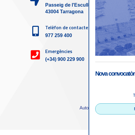
Passeig de l'Escullera s/n,
43004 Tarragona
Telèfon de contacte
977 259 400
Emergències
(+34) 900 229 900
Nova convocatòri
Accessibilitat
|
Nota
Autoritat Portuària de Tarra