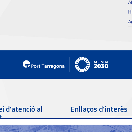
Al
Hi
Ag
i d'atenció al
Enllaços d'interès
t