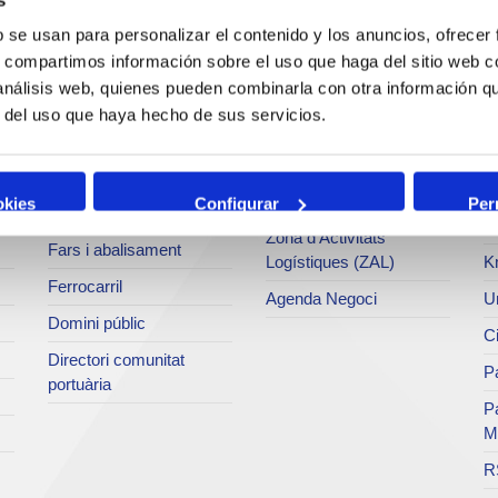
Operacions i serveis
Tràfics
M
portuaris
b se usan para personalizar el contenido y los anuncios, ofrecer
Estadístiques
Ar
s, compartimos información sobre el uso que haga del sitio web 
Bunkering
SEA - (Sistema
Se
 análisis web, quienes pueden combinarla con otra información q
Serveis comercials
d'entregues
Pa
r del uso que haya hecho de sus servicios.
d'agroalimentaris)
Sol·licitud de serveis
M
Terminals
Tarifes i taxes
Te
Intermodalitat
okies
Configurar
Per
Centre d'acreditacions
Fo
Zona d'Activitats
Fars i abalisament
Logístiques (ZAL)
K
Ferrocarril
Agenda Negoci
Un
Domini públic
Ci
Directori comunitat
Pa
portuària
P
M
R