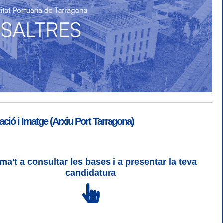
ió i Imatge (Arxiu Port Tarragona)
ma't a consultar les bases i a presentar la teva
ogin
|
Desconnectar
candidatura
 | CSS 3 | WCAG 2 i WW3C