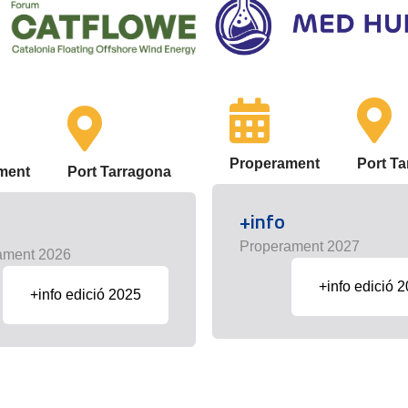
Properament
Port T
ment
Port Tarragona
+info
Properament 2027
ament 2026
+info edició 
+info edició 2025