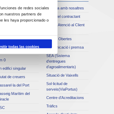
oll de Costa
Treballa amb nosaltres
 funciones de redes sociales
xiu del Port
con nuestros partners de
Perfil del contractant
rvei de publicacions
ue les haya proporcionado o
Servei Atenció al Client
rc del Port
(SAC)
useu del Port
Dades Obertes
atret del Serrallo
mitir todas las cookies
Comunicació i premsa
ns d'Art del Port
SEA (Sistema
m 0
d'entregues
d'agroalimentaris)
 edifici singular
Situació de Vaixells
utat de creuers
Sol·licitud de
ssarel·la del Port
serveis(ViaPortus)
asseig Marítim del
Centre d’Acreditacions
iracle
Tràfics
SC