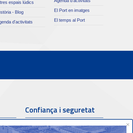
Agenda d’activitats
tres espais lúdics
El Port en imatges
stòria - Blog
El temps al Port
enda d'activitats
Confiança i seguretat
×