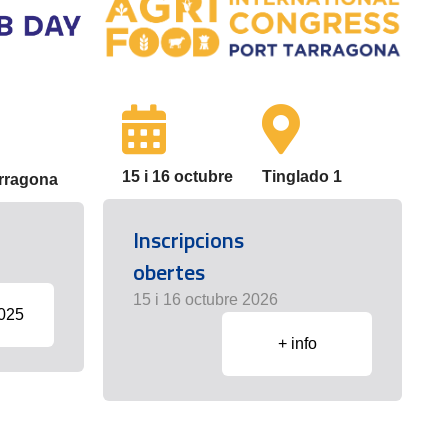
15 i 16 octubre
Tinglado 1
arragona
Inscripcions
obertes
15 i 16 octubre 2026
2025
+ info