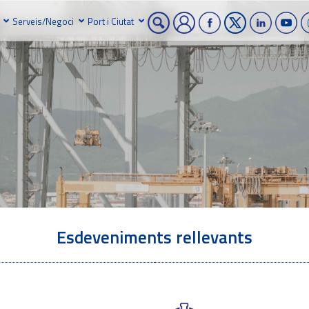
Serveis/Negoci
Port i Ciutat
Esdeveniments rellevants