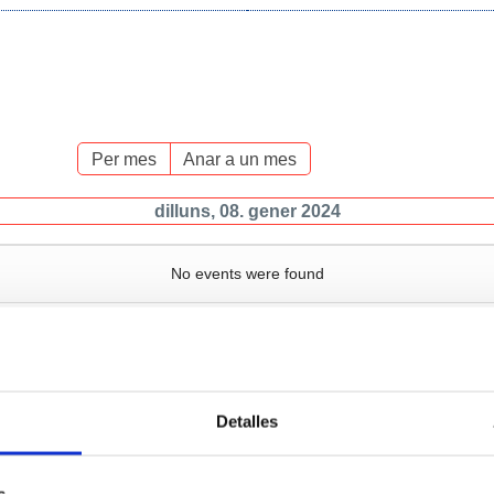
Per mes
Anar a un mes
dilluns, 08. gener 2024
No events were found
Detalles
Serveis
Negoci
P
s