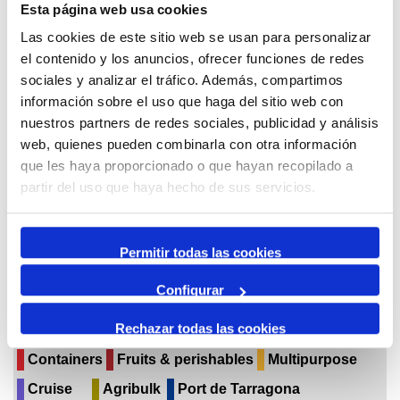
Esta página web usa cookies
Las cookies de este sitio web se usan para personalizar
juny,
el contenido y los anuncios, ofrecer funciones de redes
2026
sociales y analizar el tráfico. Además, compartimos
información sobre el uso que haga del sitio web con
Per mes
nuestros partners de redes sociales, publicidad y análisis
Anar a un mes
web, quienes pueden combinarla con otra información
que les haya proporcionado o que hayan recopilado a
maig
partir del uso que haya hecho de sus servicios.
juny 2026
juliol
Permitir todas las cookies
Configurar
Agenda Negoci
Solid bulk
Liquid bulk
Rechazar todas las cookies
Paper & pulp forest
Breakbulk & Project cargo
Containers
Fruits & perishables
Multipurpose
Cruise
Agribulk
Port de Tarragona