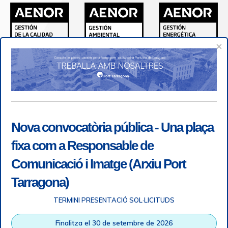
×
Nova convocatòria pública - Una plaça
fixa com a Responsable de
Comunicació i Imatge (Arxiu Port
Tarragona)
TERMINI PRESENTACIÓ SOL·LICITUDS
Accessibilitat
|
Nota legal
|
Info RGPD
|
Informació de
Finalitza el 30 de setembre de 2026