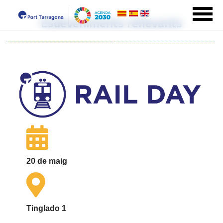
Esdeveniments rellevants
20 de maig
Tinglado 1