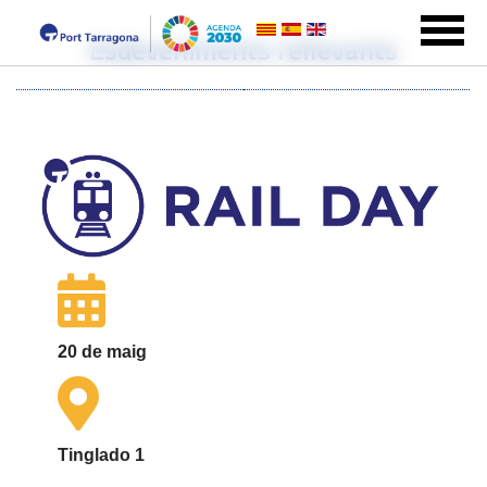
Esdeveniments rellevants
20 de maig
Tinglado 1