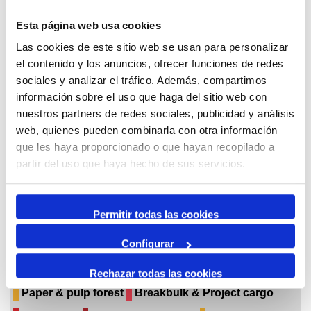
Esta página web usa cookies
juny,
Las cookies de este sitio web se usan para personalizar
2026
el contenido y los anuncios, ofrecer funciones de redes
sociales y analizar el tráfico. Además, compartimos
Per mes
información sobre el uso que haga del sitio web con
Anar a un mes
nuestros partners de redes sociales, publicidad y análisis
web, quienes pueden combinarla con otra información
maig
que les haya proporcionado o que hayan recopilado a
juny 2026
partir del uso que haya hecho de sus servicios.
juliol
Permitir todas las cookies
dimecres 03
Saló Internacional de la Logística i de la Manutenció (SIL)
Configurar
Agenda Negoci
Solid bulk
Liquid bulk
Rechazar todas las cookies
Paper & pulp forest
Breakbulk & Project cargo