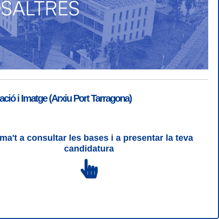
ió i Imatge (Arxiu Port Tarragona)
ma't a consultar les bases i a presentar la teva
ogin
|
Desconnectar
candidatura
 | CSS 3 | WCAG 2 i WW3C