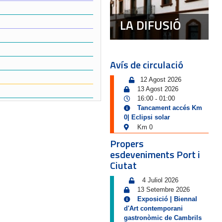
LA DIFUSIÓ
Avís de circulació
12 Agost 2026
13 Agost 2026
16:00
01:00
-
Tancament accés Km
0| Eclipsi solar
Km 0
Propers
esdeveniments Port i
Ciutat
4 Juliol 2026
13 Setembre 2026
Exposició | Biennal
d'Art contemporani
gastronòmic de Cambrils