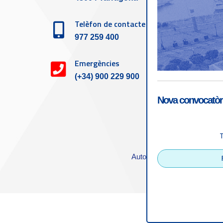
Telèfon de contacte
977 259 400
Emergències
(+34) 900 229 900
Nova convocatòri
Accessibilitat
|
Nota
Autoritat Portuària de Tarra