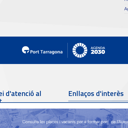
Ag
i d'atenció al
Enllaços d'interès
t
Telèfon de contacte