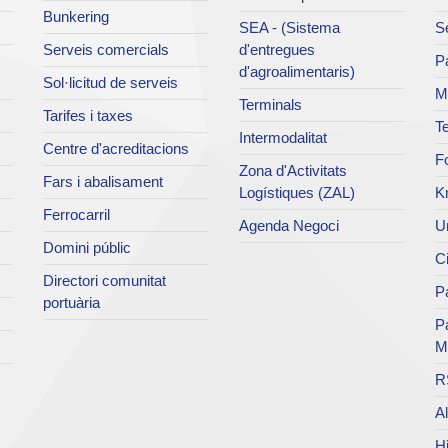
Bunkering
SEA - (Sistema
Se
Serveis comercials
d'entregues
Pa
d'agroalimentaris)
Sol·licitud de serveis
M
Terminals
Tarifes i taxes
Te
Intermodalitat
Centre d'acreditacions
Fo
Zona d'Activitats
Fars i abalisament
Logístiques (ZAL)
K
Ferrocarril
Agenda Negoci
Un
Domini públic
Ci
Directori comunitat
Pa
portuària
P
M
R
Al
Hi