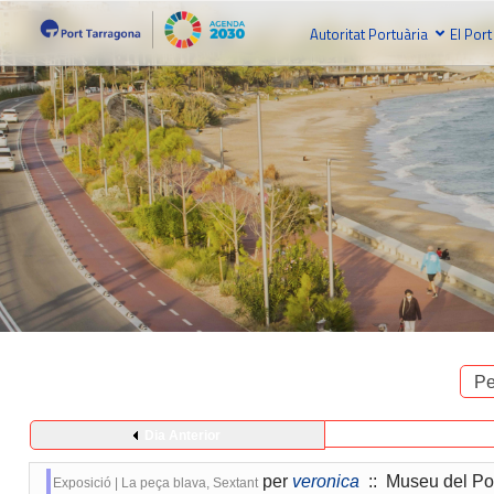
Autoritat Portuària
El Port
Pe
Dia Anterior
per
veronica
:: Museu del Po
Exposició | La peça blava, Sextant