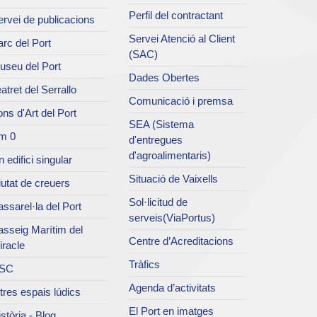
Perfil del contractant
rvei de publicacions
Servei Atenció al Client
rc del Port
(SAC)
useu del Port
Dades Obertes
atret del Serrallo
Comunicació i premsa
ns d'Art del Port
SEA (Sistema
m 0
d'entregues
d'agroalimentaris)
 edifici singular
Situació de Vaixells
utat de creuers
Sol·licitud de
ssarel·la del Port
serveis(ViaPortus)
asseig Marítim del
Centre d’Acreditacions
iracle
Tràfics
SC
Agenda d’activitats
tres espais lúdics
El Port en imatges
stòria - Blog