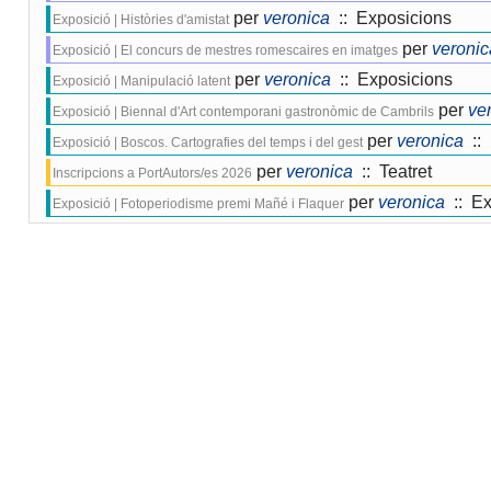
per
veronica
:: Exposicions
Exposició | Històries d'amistat
per
veronic
Exposició | El concurs de mestres romescaires en imatges
per
veronica
:: Exposicions
Exposició | Manipulació latent
per
ve
Exposició | Biennal d'Art contemporani gastronòmic de Cambrils
per
veronica
:: 
Exposició | Boscos. Cartografies del temps i del gest
per
veronica
:: Teatret
Inscripcions a PortAutors/es 2026
per
veronica
:: Ex
Exposició | Fotoperiodisme premi Mañé i Flaquer