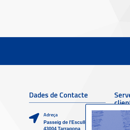
Dades de Contacte
Serve
clien
Adreça
Passeig de l'Escullera s/n,
43004 Tarragona