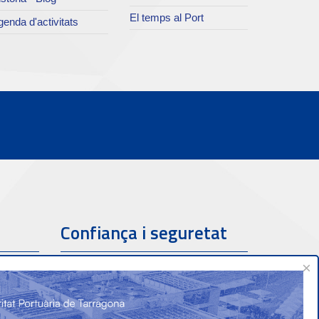
El temps al Port
enda d'activitats
Confiança i seguretat
×