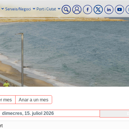
Serveis/Negoci
Port i Ciutat
r mes
Anar a un mes
dimecres, 15. juliol 2026
D
rt