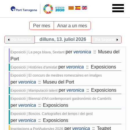
Per mes
Anar a un mes
dilluns, 13. juliol 2026
Dia Anterior
Dia Següent
per
veronica
:: Museu del
Exposició | La peça blava, Sextant
Port
per
veronica
:: Exposicions
Exposició | Històries d'amistat
Exposició | El concurs de mestres romescaires en imatges
per
veronica
:: Museu del Port
per
veronica
:: Exposicions
Exposició | Manipulació latent
Exposició | Biennal d'Art contemporani gastronòmic de Cambrils
per
veronica
:: Exposicions
Exposició | Boscos. Cartografies del temps i del gest
per
veronica
:: Exposicions
per
veronica
:: Teatret
Inscripcions a PortAutors/es 2026