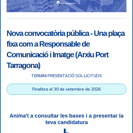
Nova convocatòria pública - Una plaça
fixa com a Responsable de
Comunicació i Imatge (Arxiu Port
Tarragona)
TERMINI PRESENTACIÓ SOL·LICITUDS
Accessibilitat
|
Nota legal
|
Info RGPD
|
Informació de
Finalitza el 30 de setembre de 2026
gravació telefònica
|
SGSI
|
Login
|
Desconnectar
Autoritat Portuària de Tarragona © Tots els drets reservats |
Disseny Web Responsive
| HTML 5 | CSS 3 | WCAG 2 i WW3C
Anima't a consultar les bases i a presentar la
teva candidatura