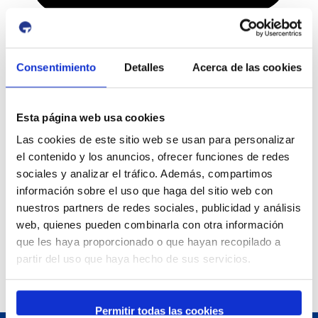
Canals socials del Moll de Costa
Consentimiento
Detalles
Acerca de las cookies
Esta página web usa cookies
Las cookies de este sitio web se usan para personalizar
el contenido y los anuncios, ofrecer funciones de redes
sociales y analizar el tráfico. Además, compartimos
información sobre el uso que haga del sitio web con
nuestros partners de redes sociales, publicidad y análisis
web, quienes pueden combinarla con otra información
que les haya proporcionado o que hayan recopilado a
partir del uso que haya hecho de sus servicios.
Permitir todas las cookies