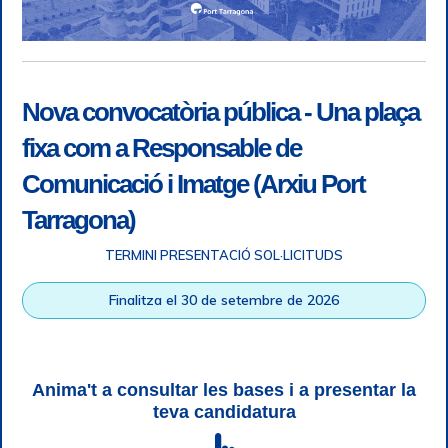
Nova convocatòria pública - Una plaça
fixa com a Responsable de
Comunicació i Imatge (Arxiu Port
Tarragona)
TERMINI PRESENTACIÓ SOL·LICITUDS
Accessibilitat
|
Nota legal
|
Info RGPD
|
Informació de
Finalitza el 30 de setembre de 2026
gravació telefònica
|
SGSI
|
Login
|
Desconnectar
Autoritat Portuària de Tarragona © Tots els drets reservats |
Disseny Web Responsive
| HTML 5 | CSS 3 | WCAG 2 i WW3C
Anima't a consultar les bases i a presentar la
teva candidatura