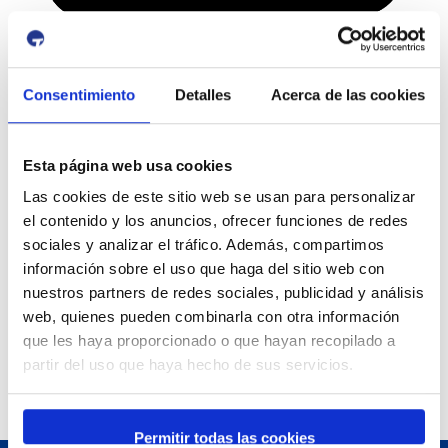
Canals socials del Moll de Costa
Consentimiento
Detalles
Acerca de las cookies
Esta página web usa cookies
Las cookies de este sitio web se usan para personalizar
el contenido y los anuncios, ofrecer funciones de redes
sociales y analizar el tráfico. Además, compartimos
información sobre el uso que haga del sitio web con
nuestros partners de redes sociales, publicidad y análisis
web, quienes pueden combinarla con otra información
que les haya proporcionado o que hayan recopilado a
partir del uso que haya hecho de sus servicios.
Permitir todas las cookies