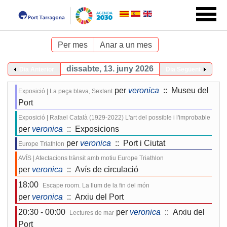
Per mes
Anar a un mes
dissabte, 13. juny 2026
Dia Anterior
Dia Següent
per
veronica
:: Museu del
Exposició | La peça blava, Sextant
Port
Exposició | Rafael Català (1929-2022) L'art del possible i l'improbable
per
veronica
:: Exposicions
per
veronica
:: Port i Ciutat
Europe Triathlon
AVÍS | Afectacions trànsit amb motiu Europe Triathlon
per
veronica
:: Avís de circulació
18:00
Escape room. La llum de la fin del món
per
veronica
:: Arxiu del Port
20:30 - 00:00
per
veronica
:: Arxiu del
Lectures de mar
Port