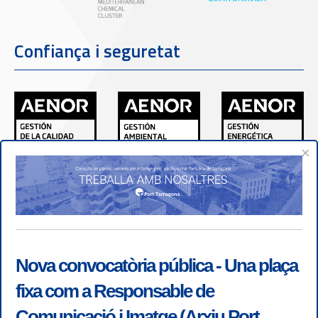
Confiança i seguretat
×
Nova convocatòria pública - Una plaça
fixa com a Responsable de
Comunicació i Imatge (Arxiu Port