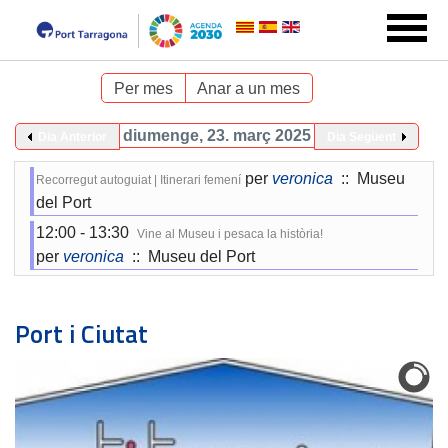
Per mes
Anar a un mes
diumenge, 23. març 2025
Dia Anterior
Dia Següent
per
veronica
:: Museu
Recorregut autoguiat | Itinerari femení
del Port
12:00 - 13:30
Vine al Museu i pesaca la història!
per
veronica
:: Museu del Port
Port i Ciutat