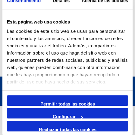
Consentimiento
Detalles
Acerca de las cookies
Esta página web usa cookies
Las cookies de este sitio web se usan para personalizar
el contenido y los anuncios, ofrecer funciones de redes
sociales y analizar el tráfico. Además, compartimos
información sobre el uso que haga del sitio web con
nuestros partners de redes sociales, publicidad y análisis
web, quienes pueden combinarla con otra información
que les haya proporcionado o que hayan recopilado a
partir del uso que haya hecho de sus servicios.
Permitir todas las cookies
Dades de Contacte
Configurar
Rechazar todas las cookies