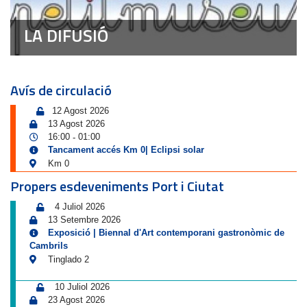
LA DIFUSIÓ
Avís de circulació
12 Agost 2026
13 Agost 2026
16:00
01:00
-
Tancament accés Km 0| Eclipsi solar
Km 0
Propers esdeveniments Port i Ciutat
4 Juliol 2026
13 Setembre 2026
Exposició | Biennal d'Art contemporani gastronòmic de
Cambrils
Tinglado 2
10 Juliol 2026
23 Agost 2026