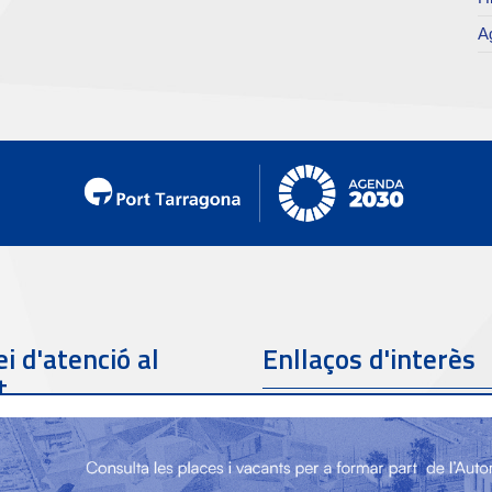
Ag
i d'atenció al
Enllaços d'interès
t
Telèfon de contacte