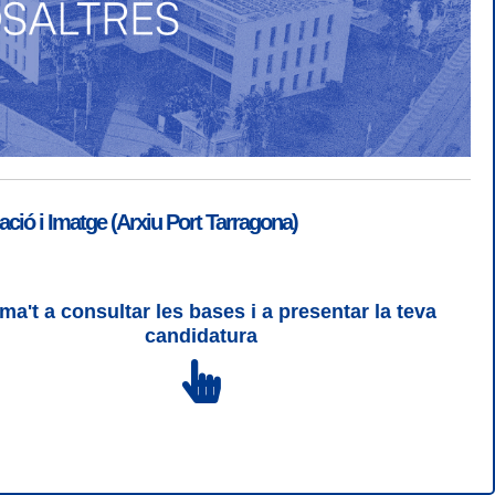
ió i Imatge (Arxiu Port Tarragona)
ma't a consultar les bases i a presentar la teva
ogin
|
Desconnectar
candidatura
 | CSS 3 | WCAG 2 i WW3C