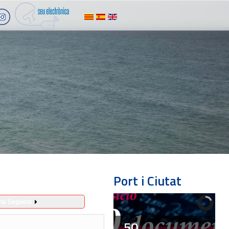
Port i Ciutat
ia Següent
50