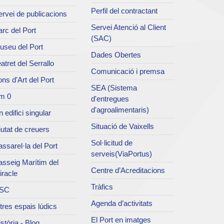
Perfil del contractant
rvei de publicacions
Servei Atenció al Client
rc del Port
(SAC)
useu del Port
Dades Obertes
atret del Serrallo
Comunicació i premsa
ns d'Art del Port
SEA (Sistema
m 0
d'entregues
d'agroalimentaris)
 edifici singular
Situació de Vaixells
utat de creuers
Sol·licitud de
ssarel·la del Port
serveis(ViaPortus)
asseig Marítim del
Centre d’Acreditacions
iracle
Tràfics
SC
Agenda d’activitats
tres espais lúdics
El Port en imatges
stòria - Blog