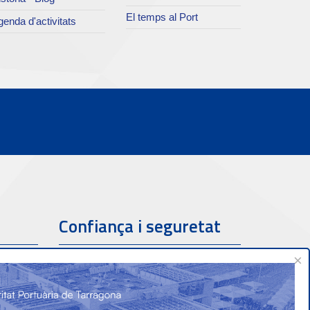
El temps al Port
enda d'activitats
Confiança i seguretat
×