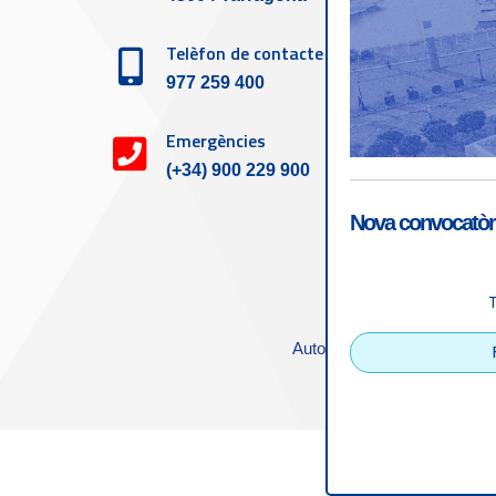
Telèfon de contacte
977 259 400
Emergències
(+34) 900 229 900
Nova convocatòri
Accessibilitat
|
Nota
Autoritat Portuària de Tarra