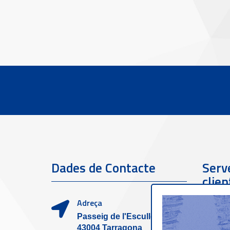
Dades de Contacte
Serve
clien
Adreça
Passeig de l'Escullera s/n,
43004 Tarragona