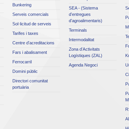
Bunkering
SEA - (Sistema
Se
Serveis comercials
d'entregues
Pa
d'agroalimentaris)
Sol·licitud de serveis
M
Terminals
Tarifes i taxes
Te
Intermodalitat
Centre d'acreditacions
Fo
Zona d'Activitats
Fars i abalisament
Logístiques (ZAL)
K
Ferrocarril
Agenda Negoci
Un
Domini públic
Ci
Directori comunitat
Pa
portuària
P
M
R
Al
Hi