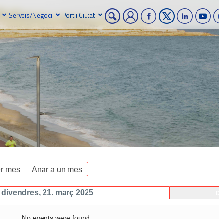
Serveis/Negoci
Port i Ciutat
r mes
Anar a un mes
divendres, 21. març 2025
D
No events were found