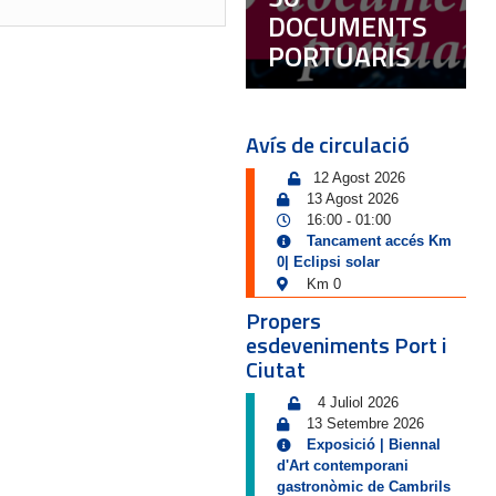
DOCUMENTS
PORTUARIS
Avís de circulació
12 Agost 2026
13 Agost 2026
16:00
01:00
-
Tancament accés Km
0| Eclipsi solar
Km 0
Propers
esdeveniments Port i
Ciutat
4 Juliol 2026
13 Setembre 2026
Exposició | Biennal
d'Art contemporani
gastronòmic de Cambrils