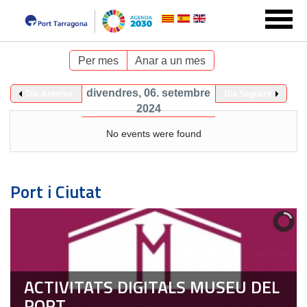
Per mes
Anar a un mes
divendres, 06. setembre
Dia Anterior
Dia Següent
2024
No events were found
Port i Ciutat
ACTIVITATS DIGITALS MUSEU DEL
PORT