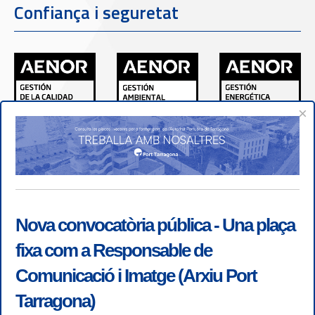
Confiança i seguretat
×
Nova convocatòria pública - Una plaça
fixa com a Responsable de
Comunicació i Imatge (Arxiu Port
Tarragona)