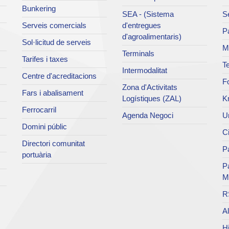
Bunkering
SEA - (Sistema
Se
Serveis comercials
d'entregues
Pa
d'agroalimentaris)
Sol·licitud de serveis
M
Terminals
Tarifes i taxes
Te
Intermodalitat
Centre d'acreditacions
Fo
Zona d'Activitats
Fars i abalisament
Logístiques (ZAL)
K
Ferrocarril
Agenda Negoci
Un
Domini públic
Ci
Directori comunitat
Pa
portuària
P
M
R
Al
Hi