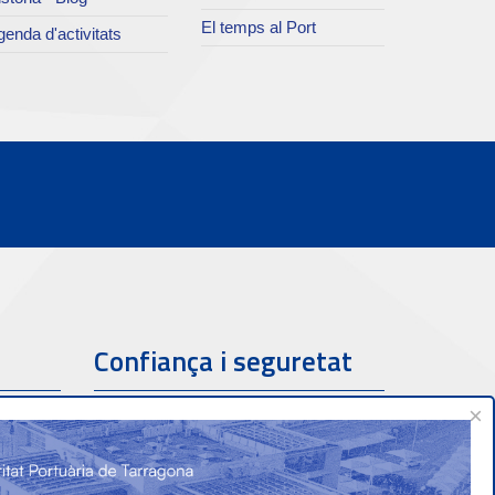
El temps al Port
enda d'activitats
Confiança i seguretat
×