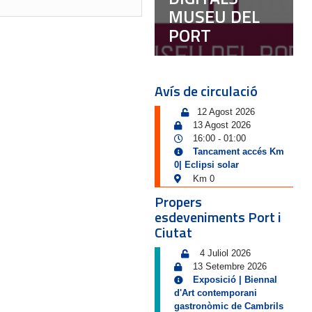
MUSEU DEL
PORT
Avís de circulació
12 Agost 2026
13 Agost 2026
16:00
01:00
-
Tancament accés Km
0| Eclipsi solar
Km 0
Propers
esdeveniments Port i
Ciutat
4 Juliol 2026
13 Setembre 2026
Exposició | Biennal
d'Art contemporani
gastronòmic de Cambrils