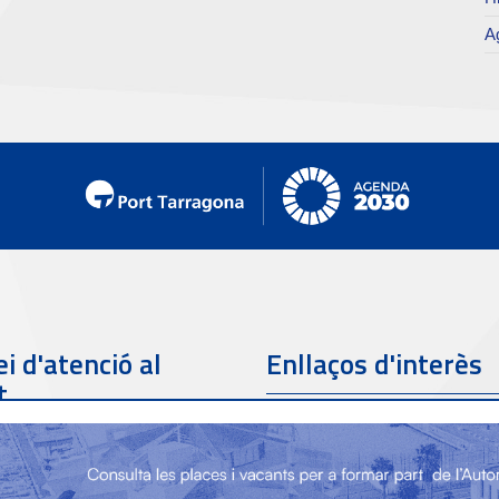
Ag
i d'atenció al
Enllaços d'interès
t
Telèfon de contacte