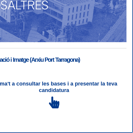
ió i Imatge (Arxiu Port Tarragona)
ma't a consultar les bases i a presentar la teva
ogin
|
Desconnectar
candidatura
 | CSS 3 | WCAG 2 i WW3C