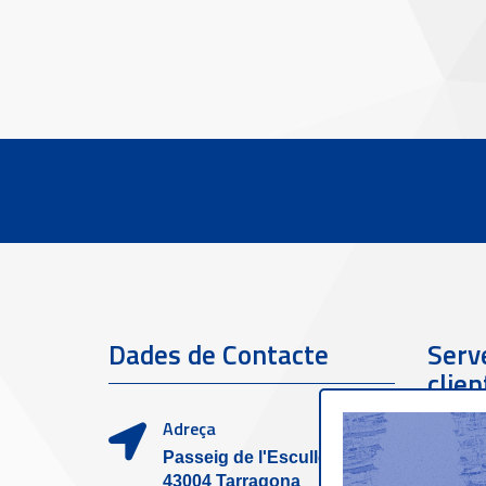
Dades de Contacte
Serve
clien
Adreça
Passeig de l'Escullera s/n,
43004 Tarragona