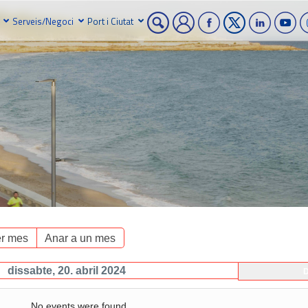
Serveis/Negoci
Port i Ciutat
r mes
Anar a un mes
dissabte, 20. abril 2024
D
No events were found