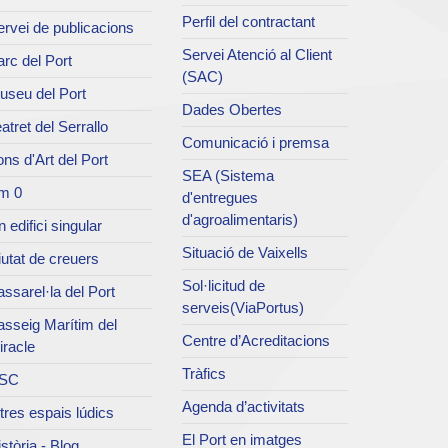
Perfil del contractant
rvei de publicacions
Servei Atenció al Client
rc del Port
(SAC)
useu del Port
Dades Obertes
atret del Serrallo
Comunicació i premsa
ns d'Art del Port
SEA (Sistema
m 0
d'entregues
d'agroalimentaris)
 edifici singular
Situació de Vaixells
utat de creuers
Sol·licitud de
ssarel·la del Port
serveis(ViaPortus)
asseig Marítim del
Centre d’Acreditacions
iracle
Tràfics
SC
Agenda d’activitats
tres espais lúdics
El Port en imatges
stòria - Blog