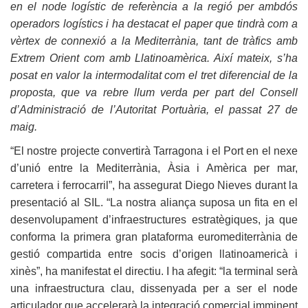
en el node logístic de referència a la regió per ambdós
operadors logístics i ha destacat el paper que tindrà com a
vèrtex de connexió a la Mediterrània, tant de tràfics amb
Extrem Orient com amb Llatinoamèrica. Així mateix, s’ha
posat en valor la intermodalitat com el tret diferencial de la
proposta, que va rebre llum verda per part del Consell
d’Administració de l’Autoritat Portuària, el passat 27 de
maig.
“El nostre projecte convertirà Tarragona i el Port en el nexe
d’unió entre la Mediterrània, Àsia i Amèrica per mar,
carretera i ferrocarril”, ha assegurat Diego Nieves durant la
presentació al SIL. “La nostra aliança suposa un fita en el
desenvolupament d’infraestructures estratègiques, ja que
conforma la primera gran plataforma euromediterrània de
gestió compartida entre socis d’origen llatinoamericà i
xinès”, ha manifestat el directiu. I ha afegit: “la terminal serà
una infraestructura clau, dissenyada per a ser el node
articulador que accelerarà la integració comercial imminent