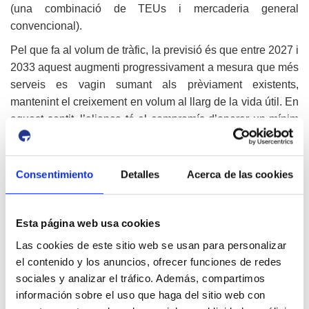
(una combinació de TEUs i mercaderia general
convencional).
Pel que fa al volum de tràfic, la previsió és que entre 2027 i
2033 aquest augmenti progressivament a mesura que més
serveis es vagin sumant als prèviament existents,
mantenint el creixement en volum al llarg de la vida útil. En
aquest sentit, l’aliança té el compromís d’operar un mínim
de 360.000 TEUs equivalents a partir de 2031, dels quals
la seva major part hauran de ser contenidors, 200.000
TEUs com a mínim, mentre que la resta es correspondrà a
Consentimiento
Detalles
Acerca de las cookies
altres càrregues de mercaderia general.
Sinergies i desenvolupament territorial
Esta página web usa cookies
Durant l’acte al SIL, s’ha posat en relleu el valor de les
Las cookies de este sitio web se usan para personalizar
sinergies entre operadors logístics globals que suposa
el contenido y los anuncios, ofrecer funciones de redes
aquest projecte. Així doncs, COSCO SHIPPING Ports
sociales y analizar el tráfico. Además, compartimos
aportarà al projecte la seva xarxa global de terminals i
información sobre el uso que haga del sitio web con
connectivitat marítima internacional, mentre que COSCO