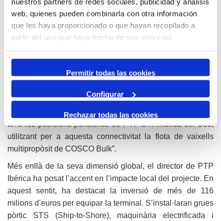
nuestros partners de redes sociales, publicidad y análisis
SHIPPING Bulk contribuirà amb la seva experiència
web, quienes pueden combinarla con otra información
operativa i comercial en tràfics multipropòsit i logística
que les haya proporcionado o que hayan recopilado a
marítima. Per part seva, PTP reforçarà el projecte amb la
partir del uso que haya hecho de sus servicios.
seva experiència en operacions portuàries, logística
integrada i càrrega refrigerada.
Permitir todas las cookies
En aquesta línia, Diego Nieves ha assegurat que el
projecte “connectarà de forma directa el Port de Tarragona
Configurar
amb la xarxa de terminals portuàries de COSCO Ports que
opera tant en el sud-est asiàtic com a l’Àfrica; com també
Rechazar todas las cookies
amb les posicions portuàries de PTP a l’Amèrica del Sud,
utilitzant per a aquesta connectivitat la flota de vaixells
multipropòsit de COSCO Bulk”.
Més enllà de la seva dimensió global, el director de PTP
Ibérica ha posat l’accent en l’impacte local del projecte. En
aquest sentit, ha destacat la inversió de més de 116
milions d’euros per equipar la terminal. S’instal·laran grues
pòrtic STS (Ship-to-Shore), maquinària electrificada i