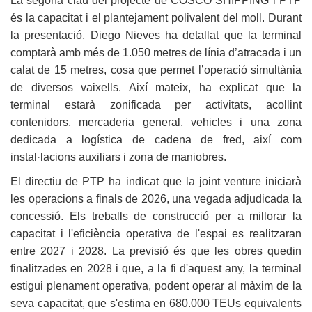
La segona clau del projecte de COSCO SHIPPING i PTP
és la capacitat i el plantejament polivalent del moll. Durant
la presentació, Diego Nieves ha detallat que la terminal
comptarà amb més de 1.050 metres de línia d’atracada i un
calat de 15 metres, cosa que permet l’operació simultània
de diversos vaixells. Així mateix, ha explicat que la
terminal estarà zonificada per activitats, acollint
contenidors, mercaderia general, vehicles i una zona
dedicada a logística de cadena de fred, així com
instal·lacions auxiliars i zona de maniobres.
El directiu de PTP ha indicat que la joint venture iniciarà
les operacions a finals de 2026, una vegada adjudicada la
concessió. Els treballs de construcció per a millorar la
capacitat i l'eficiència operativa de l'espai es realitzaran
entre 2027 i 2028. La previsió és que les obres quedin
finalitzades en 2028 i que, a la fi d'aquest any, la terminal
estigui plenament operativa, podent operar al màxim de la
seva capacitat, que s'estima en 680.000 TEUs equivalents