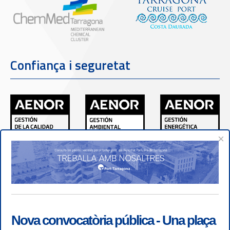
Confiança i seguretat
×
Nova convocatòria pública - Una plaça