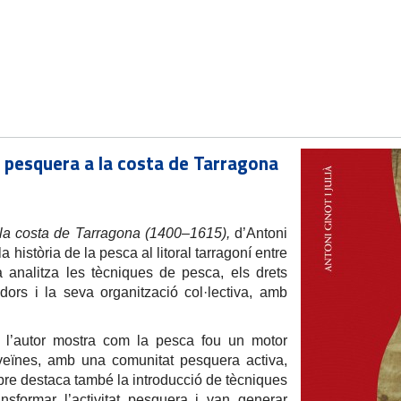
t pesquera a la costa de Tarragona
a la costa de Tarragona (1400–1615),
d’Antoni
 història de la pesca al litoral tarragoní entre
ra analitza les tècniques de pesca, els drets
dors i la seva organització col·lectiva, amb
es, l’autor mostra com la pesca fou un motor
veïnes, amb una comunitat pesquera activa,
ibre destaca també la introducció de tècniques
nsformar l’activitat pesquera i van generar