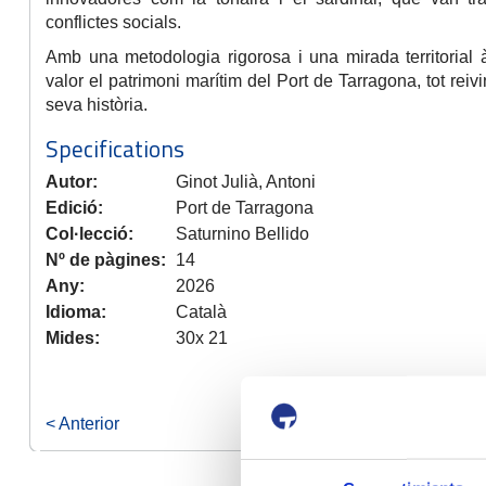
conflictes socials.
Amb una metodologia rigorosa i una mirada territorial 
valor el patrimoni marítim del Port de Tarragona, tot rei
seva història.
Specifications
Autor:
Ginot Julià, Antoni
Edició:
Port de Tarragona
Col·lecció:
Saturnino Bellido
Nº de pàgines:
14
Any:
2026
Idioma:
Català
Mides:
30x 21
< Anterior