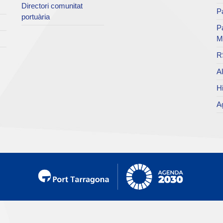
Directori comunitat
Pa
portuària
P
M
R
Al
Hi
Ag