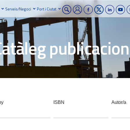
Serveis/Negoci
Port i Ciutat
Catàleg publicacion
ny
ISBN
Autor/a