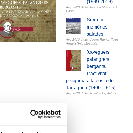
(1999-2019)
Any 2026,
Autor Raimon Mateu de la
Casa
Serrallo,
memòries
salades
Any 2026,
Autor Josep Ramon Tules
Armela (Pitu Mosquits)
Xaveguers,
palangrers i
bergants.
L’activitat
pesquera a la costa de
Tarragona (1400–1615)
Any 2026,
Autor Ginot Julià, Antoni
Següent >