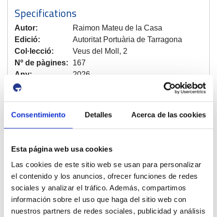
Specifications
Autor:
Raimon Mateu de la Casa
Edició:
Autoritat Portuària de Tarragona
Col·lecció:
Veus del Moll, 2
Nº de pàgines:
167
Any:
2026
Idioma:
Català
Mides:
21 x 21
Consentimiento
Detalles
Acerca de las cookies
< Anterior
Següent >
Esta página web usa cookies
Las cookies de este sitio web se usan para personalizar
Darreres publicacions
el contenido y los anuncios, ofrecer funciones de redes
sociales y analizar el tráfico. Además, compartimos
UN RELLOTGE CENTENARI (1922-2022). LA
información sobre el uso que haga del sitio web con
TORRE RELLOTGE DEL PORT TARRAGONA
nuestros partners de redes sociales, publicidad y análisis
Any 2023,
Autor Coia Escoda i Ramón Aloguín