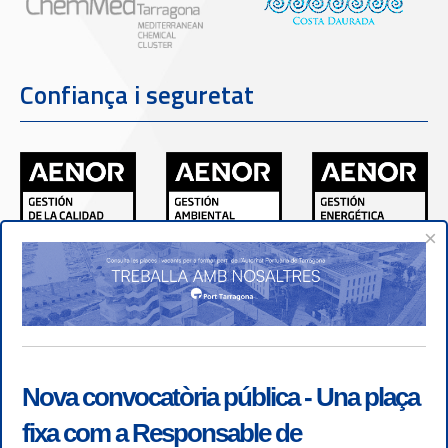
Confiança i seguretat
×
Nova convocatòria pública - Una plaça
fixa com a Responsable de