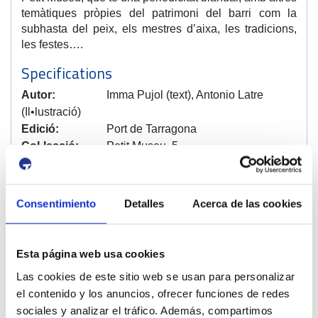
temàtiques pròpies del patrimoni del barri com la
subhasta del peix, els mestres d’aixa, les tradicions,
les festes….
Specifications
Autor:
Imma Pujol (text), Antonio Latre
(Il•lustració)
Edició:
Port de Tarragona
Col·lecció:
Petit Museu, 5
Any:
2018
Idioma:
català
Mides:
21 X 21
Consentimiento
Detalles
Acerca de las cookies
ISBN:
978-84-0905820-4
Esta página web usa cookies
< Anterior
Següent >
Las cookies de este sitio web se usan para personalizar
el contenido y los anuncios, ofrecer funciones de redes
sociales y analizar el tráfico. Además, compartimos