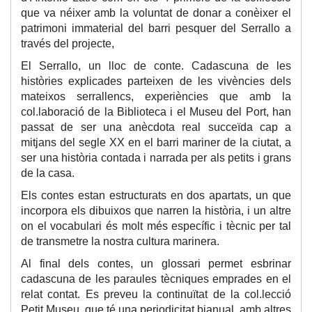
que va néixer amb la voluntat de donar a conèixer el
patrimoni immaterial del barri pesquer del Serrallo a
través del projecte,
El Serrallo, un lloc de conte. Cadascuna de les
històries explicades parteixen de les vivències dels
mateixos serrallencs, experiències que amb la
col.laboració de la Biblioteca i el Museu del Port, han
passat de ser una anècdota real succeïda cap a
mitjans del segle XX en el barri mariner de la ciutat, a
ser una història contada i narrada per als petits i grans
de la casa.
Els contes estan estructurats en dos apartats, un que
incorpora els dibuixos que narren la història, i un altre
on el vocabulari és molt més específic i tècnic per tal
de transmetre la nostra cultura marinera.
Al final dels contes, un glossari permet esbrinar
cadascuna de les paraules tècniques emprades en el
relat contat. Es preveu la continuïtat de la col.lecció
Petit Museu, que té una periodicitat bianual, amb altres