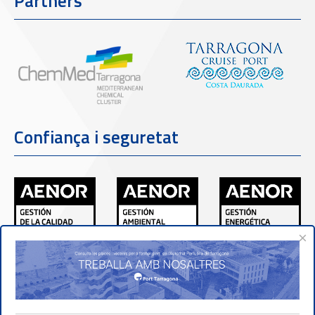
Partners
Confiança i seguretat
×