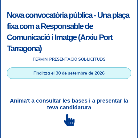
Nova convocatòria pública - Una plaça
fixa com a Responsable de
Comunicació i Imatge (Arxiu Port
Tarragona)
TERMINI PRESENTACIÓ SOL·LICITUDS
Accessibilitat
|
Nota legal
|
Info RGPD
|
Informació de
Finalitza el 30 de setembre de 2026
gravació telefònica
|
SGSI
|
Login
|
Desconnectar
Autoritat Portuària de Tarragona © Tots els drets reservats |
Disseny Web Responsive
| HTML 5 | CSS 3 | WCAG 2 i WW3C
Anima't a consultar les bases i a presentar la
teva candidatura