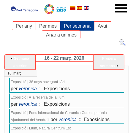
Per any
Per mes
Per setmana
Avui
Anar a un mes
16 - 22 març, 2026
Setmana
Propera
anterior
setmana
16. març
Exposició | 38 anys navegant l'Art
per
veronica
:: Exposicions
Exposició | A la recerca de la llum
per
veronica
:: Exposicions
Exposició | Fons Internacional de Ceràmica Contemporània
per
veronica
:: Exposicions
Ajuntament del Vendrell
Exposició | Llum, Natura Centrum Est