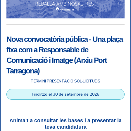
Nova convocatòria pública - Una plaça
fixa com a Responsable de
Comunicació i Imatge (Arxiu Port
Tarragona)
TERMINI PRESENTACIÓ SOL·LICITUDS
Accessibilitat
|
Nota legal
|
Info RGPD
|
Informació de
Finalitza el 30 de setembre de 2026
gravació telefònica
|
SGSI
|
Login
|
Desconnectar
Autoritat Portuària de Tarragona © Tots els drets reservats |
Disseny Web Responsive
| HTML 5 | CSS 3 | WCAG 2 i WW3C
Anima't a consultar les bases i a presentar la
teva candidatura