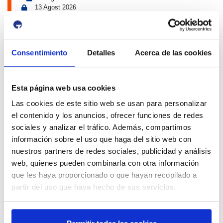
13 Agost 2026
16:00
01:00
-
Tancament accés Km 0| Eclipsi solar
Km 0
Propers esdeveniments Port i Ciutat
Consentimiento
Detalles
Acerca de las cookies
4 Juliol 2026
13 Setembre 2026
Exposició | Biennal d'Art contemporani gastronòmic de
Esta página web usa cookies
Cambrils
Las cookies de este sitio web se usan para personalizar
Tinglado 2
el contenido y los anuncios, ofrecer funciones de redes
10 Juliol 2026
sociales y analizar el tráfico. Además, compartimos
23 Agost 2026
información sobre el uso que haga del sitio web con
Exposició | Boscos. Cartografies del temps i del gest
nuestros partners de redes sociales, publicidad y análisis
Refugi 1
web, quienes pueden combinarla con otra información
26 Juny 2026
que les haya proporcionado o que hayan recopilado a
11 Octubre 2026
partir del uso que haya hecho de sus servicios.
Exposició | El concurs de mestres romescaires en
imatges
Museu del Port