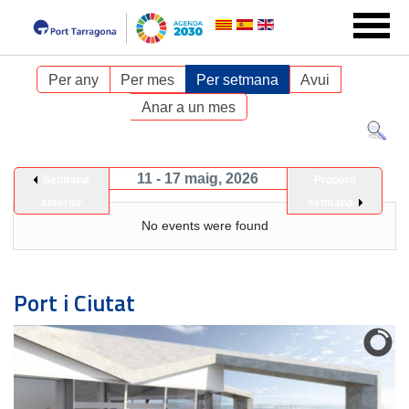
Per any
Per mes
Per setmana
Avui
Anar a un mes
11 - 17 maig, 2026
Setmana
Propera
anterior
setmana
No events were found
Port i Ciutat