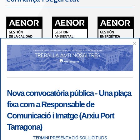
×
Nova convocatòria pública - Una plaça
fixa com a Responsable de
Comunicació i Imatge (Arxiu Port
Tarragona)
TERMINI PRESENTACIÓ SOL·LICITUDS