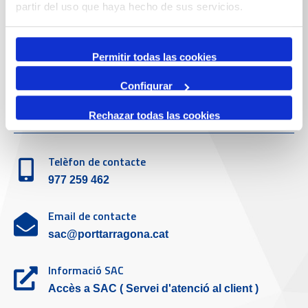
Telèfon de contacte
partir del uso que haya hecho de sus servicios.
977 259 400
Permitir todas las cookies
Emergències
(+34) 900 229 900
Configurar
Servei d'atenció al client
Rechazar todas las cookies
Telèfon de contacte
977 259 462
Email de contacte
sac@porttarragona.cat
Informació SAC
Accès a SAC ( Servei d'atenció al client )