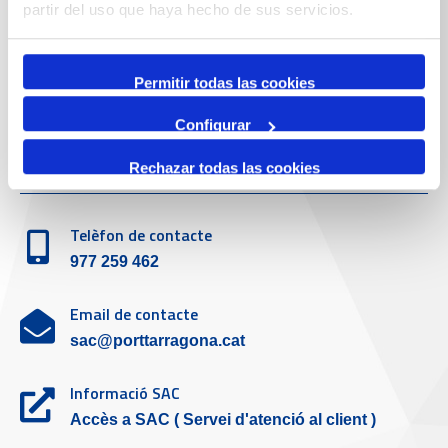
Telèfon de contacte
partir del uso que haya hecho de sus servicios.
977 259 400
Permitir todas las cookies
Emergències
(+34) 900 229 900
Configurar
Servei d'atenció al client
Rechazar todas las cookies
Telèfon de contacte
977 259 462
Email de contacte
sac@porttarragona.cat
Informació SAC
Accès a SAC ( Servei d'atenció al client )