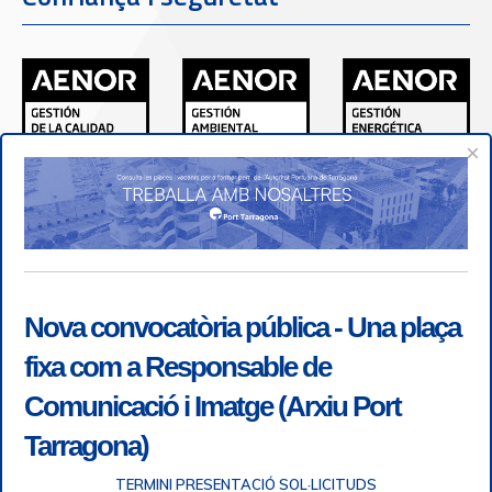
×
Nova convocatòria pública - Una plaça
fixa com a Responsable de
Comunicació i Imatge (Arxiu Port
Tarragona)
TERMINI PRESENTACIÓ SOL·LICITUDS