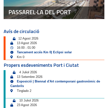
PASSAREL·LA DEL PORT
Avís de circulació
12 Agost 2026
13 Agost 2026
16:00
01:00
-
Tancament accés Km 0| Eclipsi solar
Km 0
Propers esdeveniments Port i Ciutat
4 Juliol 2026
13 Setembre 2026
Exposició | Biennal d'Art contemporani gastronòmic de
Cambrils
Tinglado 2
10 Juliol 2026
23 Agost 2026