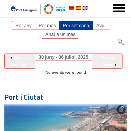
Per any
Per mes
Per setmana
Avui
Anar a un mes
30 juny - 06 juliol, 2025
Setmana
Propera
anterior
setmana
No events were found
Port i Ciutat