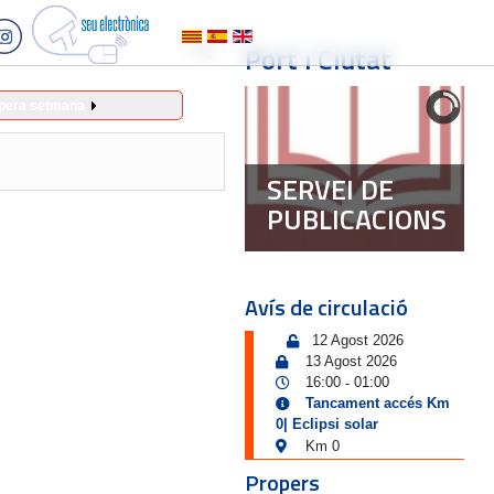
Port i Ciutat
pera setmana
SERVEI DE
PUBLICACIONS
Avís de circulació
12 Agost 2026
13 Agost 2026
16:00
01:00
-
Tancament accés Km
0| Eclipsi solar
Km 0
Propers