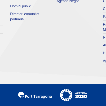
Agenda Negoci
Un
Domini públic
Ci
Directori comunitat
Pa
portuària
P
M
R
Al
Hi
Ag