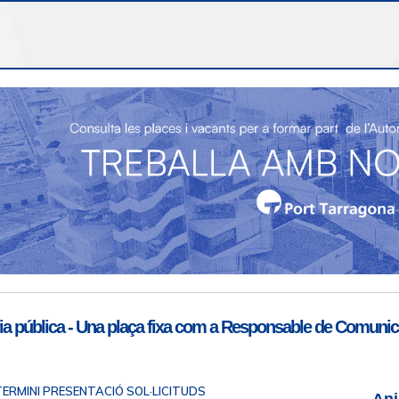
i d'atenció al
Enllaços d'interès
t
Telèfon de contacte
977 259 462
Email de contacte
Partners
sac@porttarragona.cat
Informació SAC
a pública - Una plaça fixa com a Responsable de Comunicac
Accès a SAC ( Servei
d'atenció al client )
TERMINI PRESENTACIÓ SOL·LICITUDS