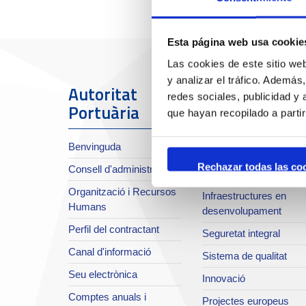
Esta página web usa cookie
Las cookies de este sitio we
y analizar el tráfico. Ademá
Autoritat
El Port
redes sociales, publicidad y
Portuària
que hayan recopilado a parti
Sobre el Port
Benvinguda
Situació i accessos
Rechazar todas las co
Consell d'administració
Planificació estratègica
Organització i Recursos
Infraestructures en
Humans
desenvolupament
Perfil del contractant
Seguretat integral
Canal d'informació
Sistema de qualitat
Seu electrònica
Innovació
Comptes anuals i
Projectes europeus