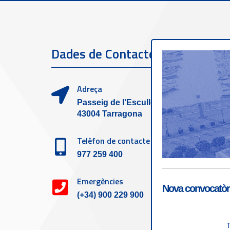
Dades de Contacte
Serve
clien
Adreça
Passeig de l'Escullera s/n,
43004 Tarragona
Telèfon de contacte
977 259 400
Emergències
Nova convocatòri
(+34) 900 229 900