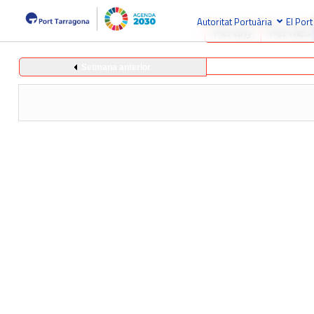
Autoritat Portuària
El Port
Per any
Per mes
Setmana anterior