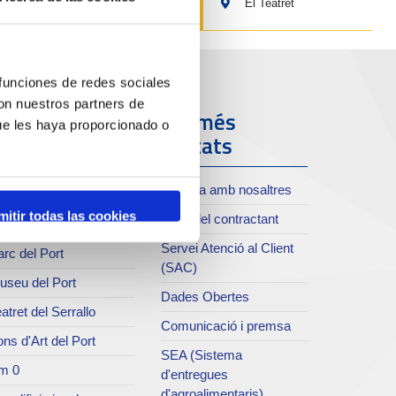
El Teatret
 funciones de redes sociales
con nuestros partners de
ort i Ciutat
Els més
ue les haya proporcionado o
visitats
oll de Costa
Treballa amb nosaltres
xiu del Port
mitir todas las cookies
Perfil del contractant
rvei de publicacions
Servei Atenció al Client
rc del Port
(SAC)
useu del Port
Dades Obertes
atret del Serrallo
Comunicació i premsa
ns d'Art del Port
SEA (Sistema
m 0
d'entregues
d'agroalimentaris)