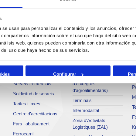
s
b se usan para personalizar el contenido y los anuncios, ofrecer
s, compartimos información sobre el uso que haga del sitio web 
Serveis
Negoci
P
 análisis web, quienes pueden combinarla con otra información q
r del uso que haya hecho de sus servicios.
Operacions i serveis
Tràfics
M
portuaris
Estadístiques
Ar
Bunkering
okies
Configurar
Per
SEA - (Sistema
Se
Serveis comercials
d'entregues
Pa
d'agroalimentaris)
Sol·licitud de serveis
M
Terminals
Tarifes i taxes
Te
Intermodalitat
Centre d'acreditacions
Fo
Zona d'Activitats
Fars i abalisament
Logístiques (ZAL)
K
Ferrocarril