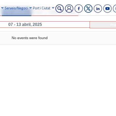
Serveis/Negoci
Port i Ciutat
Per setmana
Avui
Anar a un mes
07 - 13 abril, 2025
Pro
No events were found