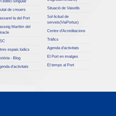
 edifici singular
Situació de Vaixells
utat de creuers
Sol·licitud de
ssarel·la del Port
serveis(ViaPortus)
asseig Marítim del
Centre d’Acreditacions
iracle
Tràfics
SC
Agenda d’activitats
tres espais lúdics
El Port en imatges
stòria - Blog
El temps al Port
enda d'activitats