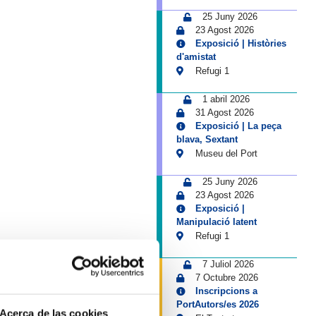
25 Juny 2026
23 Agost 2026
Exposició | Històries
d'amistat
Refugi 1
1 abril 2026
31 Agost 2026
Exposició | La peça
blava, Sextant
Museu del Port
25 Juny 2026
23 Agost 2026
Exposició |
Manipulació latent
Refugi 1
7 Juliol 2026
7 Octubre 2026
Inscripcions a
PortAutors/es 2026
Acerca de las cookies