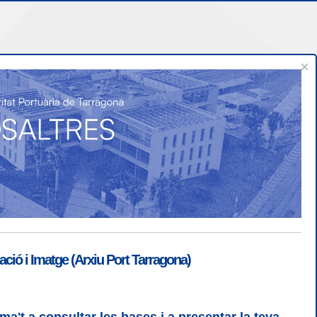
×
Confiança i seguretat
ió i Imatge (Arxiu Port Tarragona)