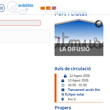
Port i Ciutat
LA DIFUSIÓ
Avís de circulació
12 Agost 2026
13 Agost 2026
16:00
01:00
-
Tancament accés Km
0| Eclipsi solar
Km 0
Propers