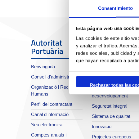
Consentimiento
Esta página web usa cookie
Las cookies de este sitio we
Autoritat
El Port
y analizar el tráfico. Ademá
Portuària
redes sociales, publicidad y
Sobre el Port
que hayan recopilado a parti
Benvinguda
Situació i accessos
Consell d'administració
Planificació estratègica
Rechazar todas las co
Organització i Recursos
Infraestructures en
Humans
desenvolupament
Perfil del contractant
Seguretat integral
Canal d'informació
Sistema de qualitat
Seu electrònica
Innovació
Comptes anuals i
Projectes europeus