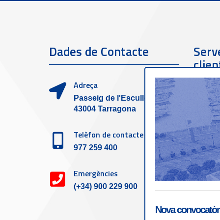
Dades de Contacte
Serve
clien
Adreça
Passeig de l'Escullera s/n,
43004 Tarragona
Telèfon de contacte
977 259 400
Emergències
(+34) 900 229 900
Nova convocatòri