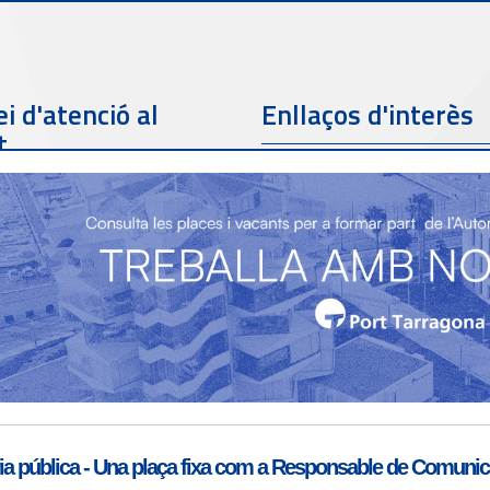
i d'atenció al
Enllaços d'interès
t
Telèfon de contacte
977 259 462
Email de contacte
Partners
sac@porttarragona.cat
Informació SAC
Accès a SAC ( Servei
d'atenció al client )
a pública - Una plaça fixa com a Responsable de Comunicac