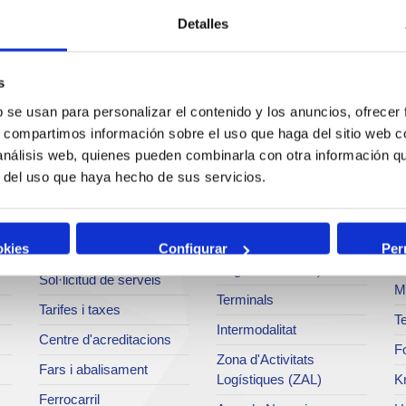
Detalles
s
b se usan para personalizar el contenido y los anuncios, ofrecer
Serveis
Negoci
P
s, compartimos información sobre el uso que haga del sitio web 
 análisis web, quienes pueden combinarla con otra información q
Operacions i serveis
Tràfics
M
r del uso que haya hecho de sus servicios.
portuaris
Estadístiques
Ar
Bunkering
SEA - (Sistema
Se
okies
Configurar
Per
Serveis comercials
d'entregues
Pa
d'agroalimentaris)
Sol·licitud de serveis
M
Terminals
Tarifes i taxes
Te
Intermodalitat
Centre d'acreditacions
Fo
Zona d'Activitats
Fars i abalisament
Logístiques (ZAL)
K
Ferrocarril