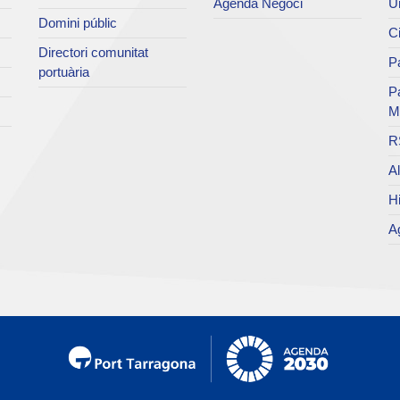
Agenda Negoci
Un
Domini públic
Ci
Directori comunitat
Pa
portuària
P
M
R
Al
Hi
Ag