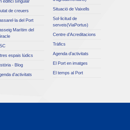
 edifici singular
Situació de Vaixells
utat de creuers
Sol·licitud de
ssarel·la del Port
serveis(ViaPortus)
asseig Marítim del
Centre d’Acreditacions
iracle
Tràfics
SC
Agenda d’activitats
tres espais lúdics
El Port en imatges
stòria - Blog
El temps al Port
enda d'activitats