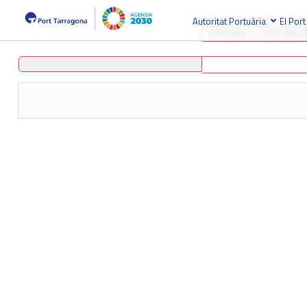
Autoritat Portuària
El Port
Per any
Per mes