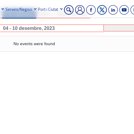
Serveis/Negoci
Port i Ciutat
Per setmana
Avui
Anar a un mes
04 - 10 desembre, 2023
No events were found