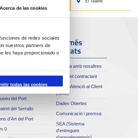
El Teatret
Acerca de las cookies
 funciones de redes sociales
ort i Ciutat
Els més
con nuestros partners de
visitats
ue les haya proporcionado o
oll de Costa
Treballa amb nosaltres
xiu del Port
Perfil del contractant
rvei de publicacions
mitir todas las cookies
Servei Atenció al Client
rc del Port
(SAC)
useu del Port
Dades Obertes
atret del Serrallo
Comunicació i premsa
ns d'Art del Port
SEA (Sistema
m 0
d'entregues
d'agroalimentaris)